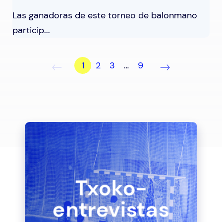
Las ganadoras de este torneo de balonmano
particip...
1
2
3
…
9
Txoko-
entrevistas