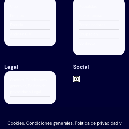
Club
Actualidad
Equipos
Hazte socio/a
Escuela
Patrocinadores
Andoain CUP
Equipación
Contacto
Legal
Social
Cookies, Condiciones
generales, Política de
privacidad y Legal
Cookies, Condiciones generales, Política de privacidad y