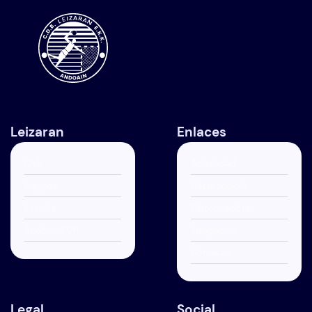
Leizaran
Enlaces
Club
Actualidad
Equipos
Hazte socio/a
Escuela
Patrocinadores
Andoain CUP
Equipación
Contacto
Legal
Social