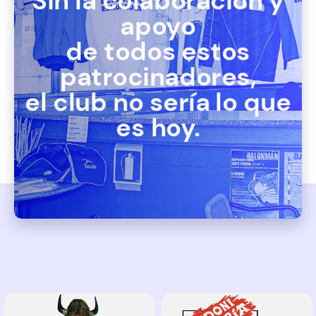
Sin la colaboración y
apoyo
de todos estos
patrocinadores,
el club no sería lo que
es hoy.