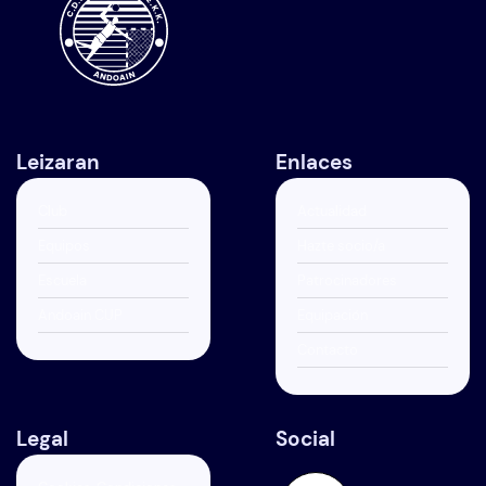
Leizaran
Enlaces
Club
Actualidad
Equipos
Hazte socio/a
Escuela
Patrocinadores
Andoain CUP
Equipación
Contacto
Legal
Social