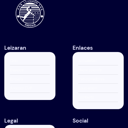
Leizaran
Enlaces
Club
Actualidad
Equipos
Hazte socio/a
Escuela
Patrocinadores
Andoain CUP
Equipación
Contacto
Legal
Social