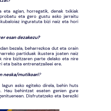
tzat?
 eta agian, horregatik, denak txikiak
 probatu eta gero gustu asko jarraitu
kubaloiaz inguratuta bizi naiz eta hori
zer esan dezakezu?
dan bezala, beharrezkoa dut eta orain
marreko partiduak ikustera joaten naiz
 nire bizitzaren parte delako eta nire
ri eta baita entrenatzaileei ere.
en neska/mutikoari
?
 lagun asko egiteko direla, behin huts
o. Hau behintzat esaten genien gure
genituenean. Disfrutatzeko eta bereziki