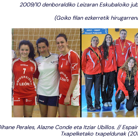
2009/10 denboraldiko Leizaran Eskubaloiko ju
(Goiko filan ezkerretik hirugarre
ihane Perales, Alazne Conde eta Itziar Ubillos. // Espai
Txapelketako txapeldunak (2