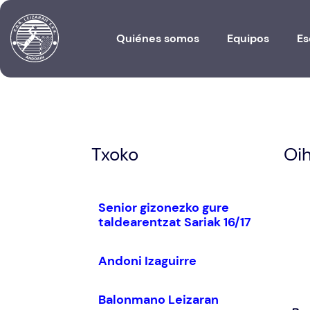
Quiénes somos
Equipos
Es
Txoko
Oih
Senior gizonezko gure
taldearentzat Sariak 16/17
Andoni Izaguirre
Balonmano Leizaran