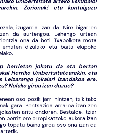
niako Unibertsitate arteko Eskubaloi
arekin. Zorionak! eta kontaiguzu
zala, izugarria izan da. Nire bigarren
 izan da aurtengoa. Lehengo urtean
rientzia ona da beti. Txapelketa mota
 ematen dizulako eta baita ekipoko
elako.
lp herrietan jokatu da eta bertan
kal Herriko Unibertsitatearekin, eta
s Leizarango jokalari izandakoa ere.
u? Nolako giroa izan duzue?
nean oso pozik jarri nintzen, txikitako
inak gara. Sentsazioa arraroa izan zen
olasten aritu ondoren. Bestalde, Itziar
en berriz ere errepikatzeko aukera izan
ago topatu baina giroa oso ona izan da
artetik.