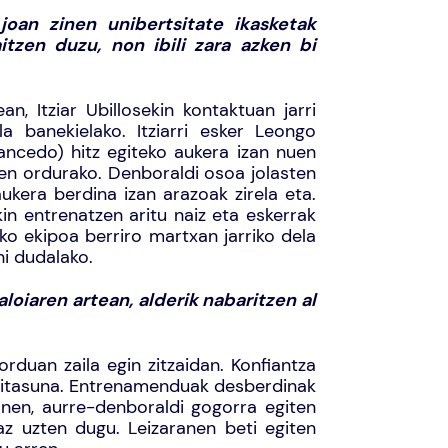
oan zinen unibertsitate ikasketak
aitzen duzu, non ibili zara azken bi
an, Itziar Ubillosekin kontaktuan jarri
a banekielako. Itziarri esker Leongo
Gancedo) hitz egiteko aukera izan nuen
en ordurako. Denboraldi osoa jolasten
ukera berdina izan arazoak zirela eta.
 entrenatzen aritu naiz eta eskerrak
ko ekipoa berriro martxan jarriko dela
hi dudalako.
iaren artean, alderik nabaritzen al
duan zaila egin zitzaidan. Konfiantza
aitasuna. Entrenamenduak desberdinak
onen, aurre-denboraldi gogorra egiten
z uzten dugu. Leizaranen beti egiten