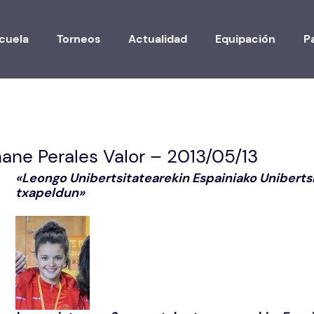
cuela
Torneos
Actualidad
Equipación
P
ane Perales Valor – 2013/05/13
«Leongo Unibertsitatearekin Espainiako Uniberts
txapeldun
»