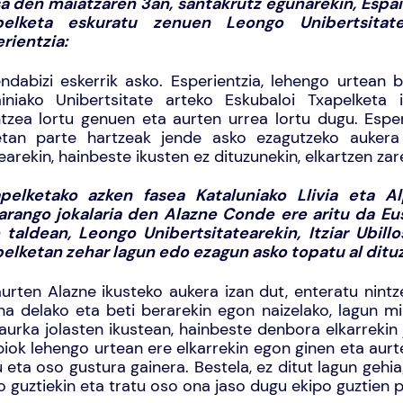
a den maiatzaren 3an, santakrutz egunarekin, Espai
pelketa eskuratu zenuen Leongo Unibertsitate
rientzia:
ndabizi eskerrik asko. Esperientzia, lehengo urtean be
iniako Unibertsitate arteko Eskubaloi Txapelketa
tzea lortu genuen eta aurten urrea lortu dugu. Espe
tan parte hartzeak jende asko ezagutzeko aukera
earekin, hainbeste ikusten ez dituzunekin, elkartzen zar
apelketako azken fasea Kataluniako Llivia eta A
arango jokalaria den Alazne Conde ere aritu da Eus
 taldean, Leongo Unibertsitatearekin, Itziar Ubillo
elketan zehar lagun edo ezagun asko topatu al dituz
aurten Alazne ikusteko aukera izan dut, enteratu nintze
na delako eta beti berarekin egon naizelako, lagun m
 aurka jolasten ikustean, hainbeste denbora elkarrekin j
biok lehengo urtean ere elkarrekin egon ginen eta aurt
 eta oso gustura gainera. Bestela, ez ditut lagun gehi
o guztiekin eta tratu oso ona jaso dugu ekipo guztien p