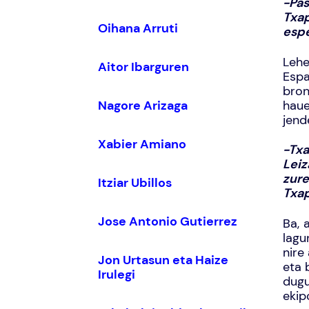
-Pas
Txa
Oihana Arruti
espe
Lehe
Aitor Ibarguren
Espa
bron
Nagore Arizaga
haue
jend
Xabier Amiano
-Tx
Leiz
zure
Itziar Ubillos
Txap
Jose Antonio Gutierrez
Ba, 
lagu
nire
Jon Urtasun eta Haize
eta 
Irulegi
dugu
ekip