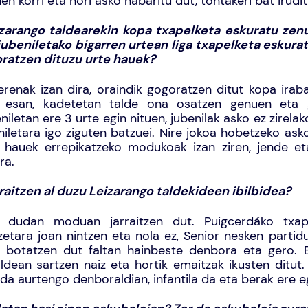
en korri eta hori asko nabaritu dut, tontakeri bat irudit
zarango taldearekin kopa txapelketa eskuratu zen
jubeniletako bigarren urtean liga txapelketa eskura
ratzen dituzu urte hauek?
renak izan dira, oraindik gogoratzen ditut kopa irab
 esan, kadetetan talde ona osatzen genuen eta 
niletan ere 3 urte egin nituen, jubenilak asko ez zirela
niletara igo ziguten batzuei. Nire jokoa hobetzeko ask
 hauek errepikatzeko modukoak izan ziren, jende et
ra.
raitzen al duzu Leizarango taldekideen ibilbidea?
 dudan moduan jarraitzen dut. Puigcerdáko txap
zetara joan nintzen eta nola ez, Senior nesken partidu
 botatzen dut faltan hainbeste denbora eta gero. 
aldean sartzen naiz eta hortik emaitzak ikusten ditut.
 da aurtengo denboraldian, infantila da eta berak ere e