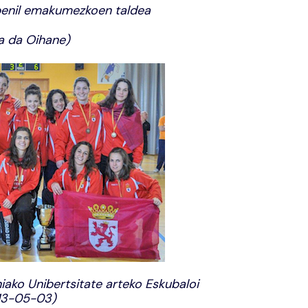
benil emakumezkoen taldea
na da Oihane)
niako Unibertsitate arteko Eskubaloi
013-05-03)