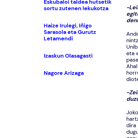
Eskubaloi taldea hutsetik
-Le
sortu zutenen lekukotza
egit
denb
Haize Irulegi, Iñigo
Sarasola eta Gurutz
Ando
Letamendi
nint
Unib
eta 
Izaskun Olasagasti
pasa
Ahal
horr
Nagore Arizaga
diot
-Zei
duz
Joko
hart
dira
dugu