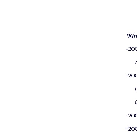
*
Kir
-200
-200
-200
-200