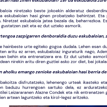
atan hasi zinen eskubaloian? Zer da eskubaloia zure
baloia niretzako beste jokoekin alderatuz desberdina
la eskubaloian hasi ginen probatzeko behintzat. Eta
. Niretzat eskubaloia jatea bezala da, beharrezkoa. Es
 gustatzen zait eta ez dut uzteko asmorik.
tengoa zazpigarren denboraldia duzu eskubaloian, 
e hainbeste urte egiteko gogoa dudala. Lehen esan du
sten aritu ez arren, eskubaloiaz inguraturik nago, Ade
ean behin eta entrenatzera ere. Ez dut uzteko asmorik
idean nirekin aritu diren guztiei asko zor diet, bai jokala
n aholku emango zenioke eskubaloian hasi berria d
bakoitza disfrutatzeko, lehenengo urteak ikasteko eta
en baduzu hurrengoan sartuko dela, ez arduratzek
ntilei Leizararanen Alazne Condek eta nik entrenatzen 
ien artean laguntzeko eta kirol-legez aritzeko.