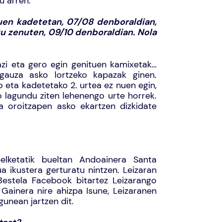
u arren.
uen kadetetan, 07/08 denboraldian,
tu zenuten, 09/10 denboraldian. Nola
azi eta gero egin genituen kamixetak…
gauza asko lortzeko kapazak ginen.
ko eta kadetetako 2. urtea ez nuen egin,
o lagundu ziten lehenengo urte horrek.
a oroitzapen asko ekartzen dizkidate
elketatik bueltan Andoainera Santa
a ikustera gerturatu nintzen. Leizaran
Bestela Facebook bitartez Leizarango
 Gainera nire ahizpa Isune, Leizaranen
gunean jartzen dit.