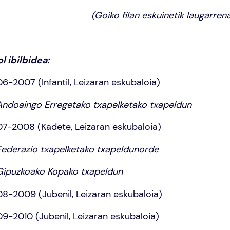
(Goiko filan eskuinetik laugarre
ol ibilbidea:
6-2007 (Infantil, Leizaran eskubaloia)
Andoaingo Erregetako txapelketako txapeldun
7-2008 (Kadete, Leizaran eskubaloia)
Federazio txapelketako txapeldunorde
Gipuzkoako Kopako txapeldun
8-2009 (Jubenil, Leizaran eskubaloia)
9-2010 (Jubenil, Leizaran eskubaloia)