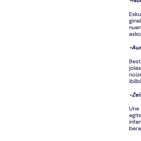
-Nol
Esku
gine
nuen
asko
-Aur
Best
jola
noiz
ibilb
-Zei
Une 
egit
infa
bera