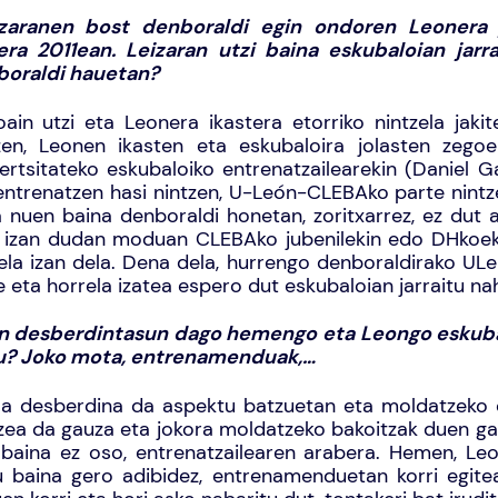
izaranen bost denboraldi egin ondoren Leonera j
era 2011ean. Leizaran utzi baina eskubaloian jarr
oraldi hauetan?
ain utzi eta Leonera ikastera etorriko nintzela jakite
zen, Leonen ikasten eta eskubaloira jolasten zegoel
ertsitateko eskubaloiko entrenatzailearekin (Daniel 
entrenatzen hasi nintzen, U-León-CLEBAko parte nintz
 nuen baina denboraldi honetan, zoritxarrez, ez dut a
 izan dudan moduan CLEBAko jubenilekin edo DHkoekin
ela izan dela. Dena dela, hurrengo denboraldirako ULe
e eta horrela izatea espero dut eskubaloian jarraitu na
n desberdintasun dago hemengo eta Leongo eskubalo
u? Joko mota, entrenamenduak,…
a desberdina da aspektu batzuetan eta moldatzeko or
zea da gauza eta jokora moldatzeko bakoitzak duen g
 baina ez oso, entrenatzailearen arabera. Hemen, Le
 baina gero adibidez, entrenamenduetan korri egitea