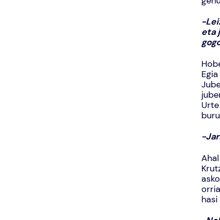
genu
-Lei
eta 
gogo
Hobe
Egia
Jube
jube
Urte
buru
-Jar
Ahal
Krut
asko
orri
hasi