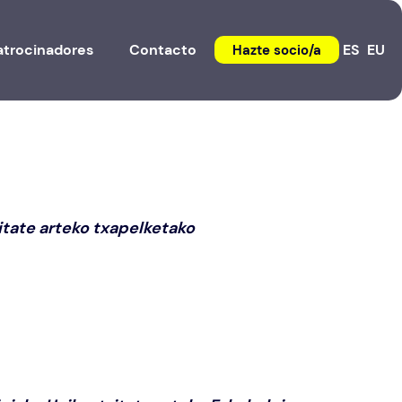
atrocinadores
Contacto
ES
EU
Hazte socio/a
itate arteko txapelketako