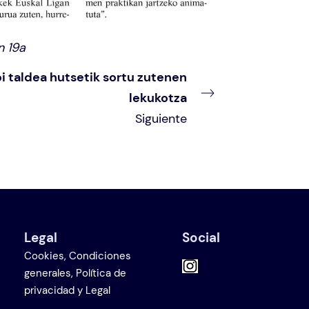
n 19a
i taldea hutsetik sortu zutenen
lekukotza
Siguiente
Legal
Social
Cookies, Condiciones
generales, Política de
privacidad y Legal