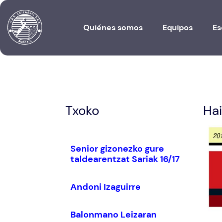
Quiénes somos
Equipos
Es
Txoko
Hai
Senior gizonezko gure
taldearentzat Sariak 16/17
Andoni Izaguirre
Balonmano Leizaran