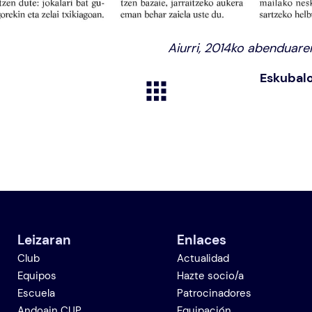
Aiurri, 2014ko abenduare
Eskubalo
Leizaran
Enlaces
Club
Actualidad
Equipos
Hazte socio/a
Escuela
Patrocinadores
Andoain CUP
Equipación