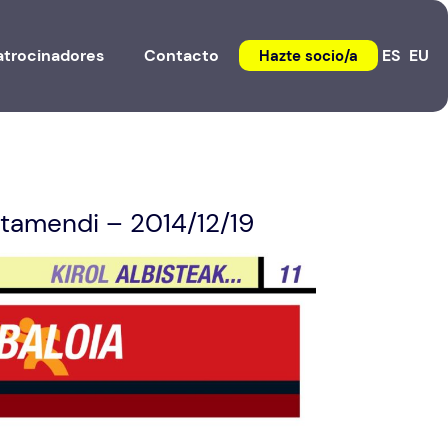
atrocinadores
Contacto
ES
EU
Hazte socio/a
Letamendi – 2014/12/19