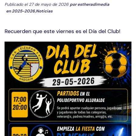
Publicado el 27 de mayo de 2026
por
estheradimedia
en
2025-2026
,
Noticias
Recuerden que este viernes es el Día del Club!