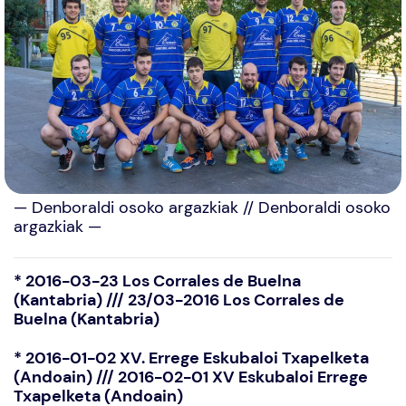
— Denboraldi osoko argazkiak // Denboraldi osoko
argazkiak —
*
2016-03-23 Los Corrales de Buelna
(Kantabria) /// 23/03-2016 Los Corrales de
Buelna (Kantabria)
*
2016-01-02 XV. Errege Eskubaloi Txapelketa
(Andoain) /// 2016-02-01 XV Eskubaloi Errege
Txapelketa (Andoain)