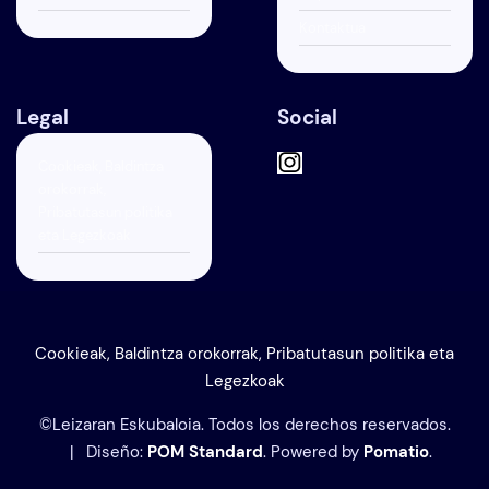
Kontaktua
Legal
Social
Cookieak, Baldintza
orokorrak,
Pribatutasun politika
eta Legezkoak
Cookieak, Baldintza orokorrak, Pribatutasun politika eta
Legezkoak
©Leizaran Eskubaloia. Todos los derechos reservados.
| Diseño:
POM Standard
. Powered by
Pomatio
.