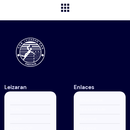
Leizaran
Enlaces
Kluba
Azken berriak
Taldeak
Egin zaitez kide
Eskola
Babesleak
Andoain CUP
Ekipazioa