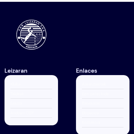
Leizaran
Enlaces
Kluba
Azken berriak
Taldeak
Egin zaitez kide
Eskola
Babesleak
Andoain CUP
Ekipazioa
Kontaktua