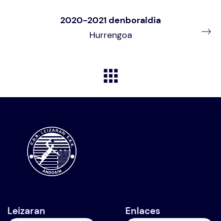
2020-2021 denboraldia
Hurrengoa
Leizaran
Enlaces