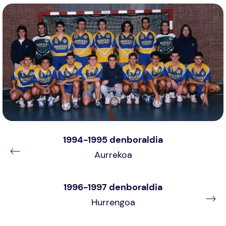
1994-1995 denboraldia
Aurrekoa
1996-1997 denboraldia
Hurrengoa