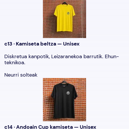
c13 · Kamiseta beltza — Unisex
Diskretua kanpotik, Leizaranekoa barrutik. Ehun-
teknikoa.
Neurri solteak
c14 · Andoain Cup kamiseta — Unisex