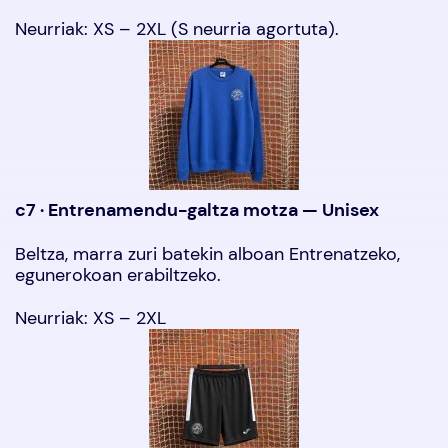
Neurriak: XS – 2XL (S neurria agortuta).
c7 · Entrenamendu-galtza motza — Unisex
Beltza, marra zuri batekin alboan Entrenatzeko,
egunerokoan erabiltzeko.
Neurriak: XS – 2XL