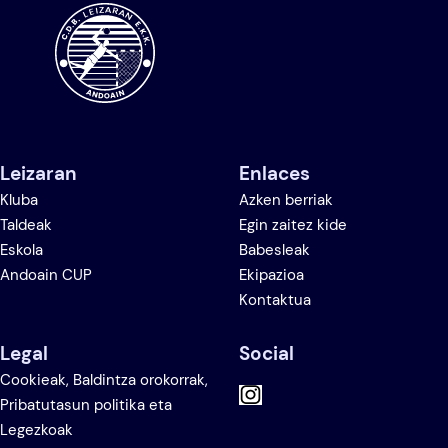
Leizaran
Enlaces
Kluba
Azken berriak
Taldeak
Egin zaitez kide
Eskola
Babesleak
Andoain CUP
Ekipazioa
Kontaktua
Legal
Social
Cookieak, Baldintza orokorrak,
Pribatutasun politika eta
Legezkoak