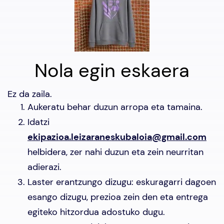
Nola egin eskaera
Ez da zaila.
Aukeratu behar duzun arropa eta tamaina.
Idatzi
ekipazioa.leizaraneskubaloia@gmail.com
helbidera, zer nahi duzun eta zein neurritan
adierazi.
Laster erantzungo dizugu: eskuragarri dagoen
esango dizugu, prezioa zein den eta entrega
egiteko hitzordua adostuko dugu.