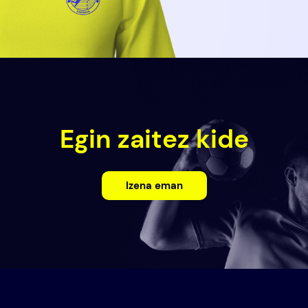
Egin zaitez kide
Izena eman