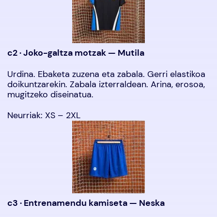
c2 · Joko-galtza motzak — Mutila
Urdina. Ebaketa zuzena eta zabala. Gerri elastikoa
doikuntzarekin. Zabala izterraldean. Arina, erosoa,
mugitzeko diseinatua.
Neurriak: XS – 2XL
c3 · Entrenamendu kamiseta — Neska