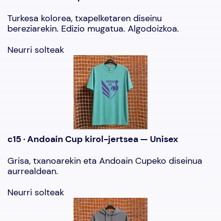
Turkesa kolorea, txapelketaren diseinu
bereziarekin. Edizio mugatua. Algodoizkoa.
Neurri solteak
c15 · Andoain Cup kirol-jertsea — Unisex
Grisa, txanoarekin eta Andoain Cupeko diseinua
aurrealdean.
Neurri solteak