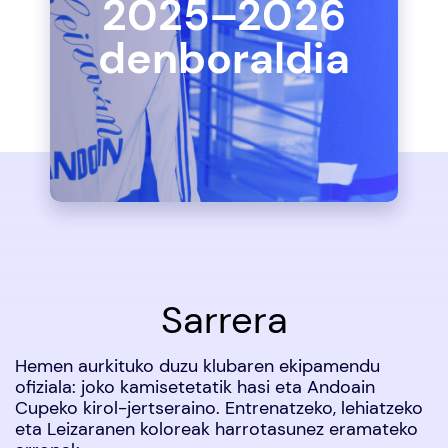
2025–2026
denboraldia
Sarrera
Hemen aurkituko duzu klubaren ekipamendu
ofiziala: joko kamisetetatik hasi eta Andoain
Cupeko kirol-jertseraino. Entrenatzeko, lehiatzeko
eta Leizaranen koloreak harrotasunez eramateko