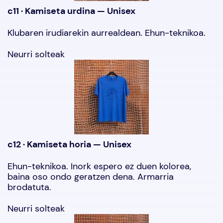
c11 · Kamiseta urdina — Unisex
Klubaren irudiarekin aurrealdean. Ehun-teknikoa.
Neurri solteak
c12 · Kamiseta horia — Unisex
Ehun-teknikoa. Inork espero ez duen kolorea,
baina oso ondo geratzen dena. Armarria
brodatuta.
Neurri solteak