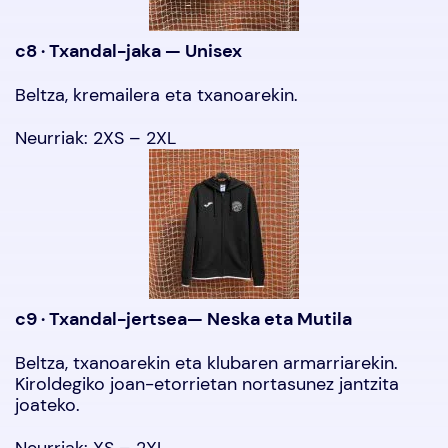
c8 · Txandal-jaka — Unisex
Beltza, kremailera eta txanoarekin.
Neurriak: 2XS – 2XL
c9 · Txandal-jertsea— Neska eta Mutila
Beltza, txanoarekin eta klubaren armarriarekin.
Kiroldegiko joan-etorrietan nortasunez jantzita
joateko.