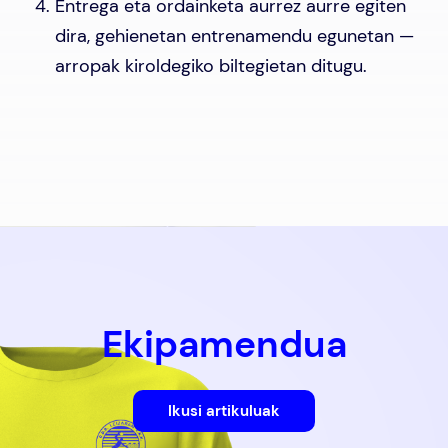
Entrega eta ordainketa aurrez aurre egiten
dira, gehienetan entrenamendu egunetan —
arropak kiroldegiko biltegietan ditugu.
Ekipamendua
Ikusi artikuluak