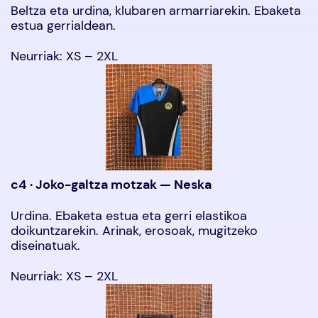
Beltza eta urdina, klubaren armarriarekin. Ebaketa
estua gerrialdean.
Neurriak: XS – 2XL
c4 · Joko-galtza motzak — Neska
Urdina. Ebaketa estua eta gerri elastikoa
doikuntzarekin. Arinak, erosoak, mugitzeko
diseinatuak.
Neurriak: XS – 2XL