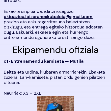
arropak.
Eskaera sinplea da: idatzi iezaguzu
ekipazioa.leizaraneskubaloia@gmail.com
,
prezioa eta eskuragarritasuna baieztatzen
dizkizugu, eta entrega egiteko hitzordua adosten
dugu. Eskuarki, eskaera egin eta hurrengo
entrenamendu egunerako prest izango duzu.
Ekipamendu ofiziala
c1 · Entrenamendu kamiseta — Mutila
Beltza eta urdina, klubaren armarriarekin. Ebaketa
zuzena. Lan-kamiseta, pistan ordu gehien pilatzen
dituena.
Neurriak: XS – 2XL