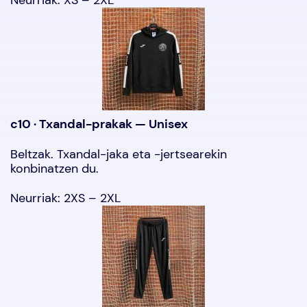
Neurriak: XS – 2XL
c10 · Txandal-prakak — Unisex
Beltzak. Txandal-jaka eta -jertsearekin
konbinatzen du.
Neurriak: 2XS – 2XL