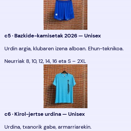
c5 · Bazkide-kamisetak 2026 — Unisex
Urdin argia, klubaren izena alboan. Ehun-teknikoa.
Neurriak 8, 10, 12, 14, 16 eta S – 2XL
c6 · Kirol-jertse urdina — Unisex
Urdina, txanorik gabe, armarriarekin.