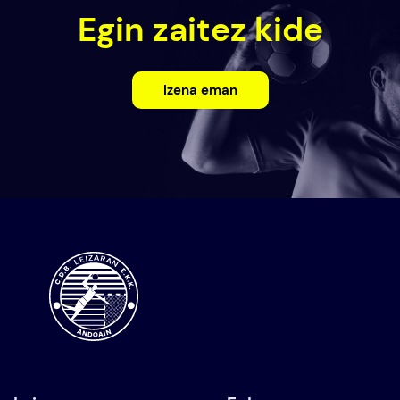
Egin zaitez kide
Izena eman