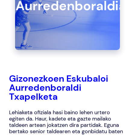
Aurredenboraldia
Gizonezkoen Eskubaloi
Aurredenboraldi
Txapelketa
Lehiaketa ofiziala hasi baino lehen urtero
egiten da. Haur, kadete eta gazte mailako
taldeen artean jokatzen dira partidak. Eguna
bertako senior taldearen eta gonbidatu baten