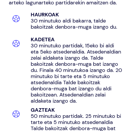
arteko lagunarteko partidarekin amaitzen da.
HAURKOAK
30 minutuko aldi bakarra, talde
bakoitzak denbora-muga izango du.
KADETEA
30 minutuko partidak, 15eko bi aldi
eta 5eko atsedenaldia. Atsedenaldian
zelai aldaketa izango da. Talde
bakoitzak denbora-muga bat izango
du. Finala 40 minutukoa izango da. 20
minutuko bi tarte eta 5 minutuko
atsedenaldia Talde bakoitzak
denbora-muga bat izango du aldi
bakoitzean. Atsedenaldian zelai
aldaketa izango da.
GAZTEAK
50 minutuko partidak. 25 minutuko bi
tarte eta 5 minutuko atsedenaldia
Talde bakoitzak denbora-muga bat