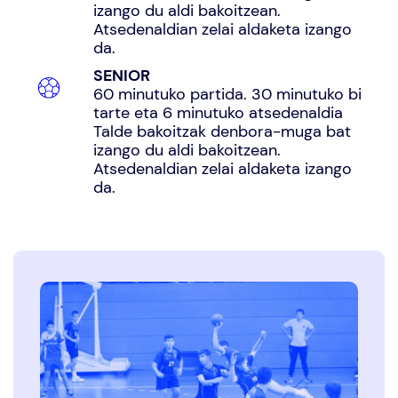
izango du aldi bakoitzean.
Atsedenaldian zelai aldaketa izango
da.
SENIOR
60 minutuko partida. 30 minutuko bi
tarte eta 6 minutuko atsedenaldia
Talde bakoitzak denbora-muga bat
izango du aldi bakoitzean.
Atsedenaldian zelai aldaketa izango
da.