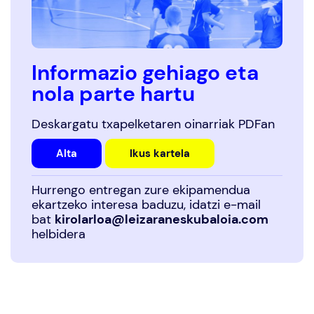
Informazio gehiago eta
nola parte hartu
Deskargatu txapelketaren oinarriak PDFan
Alta
Ikus kartela
Hurrengo entregan zure ekipamendua
ekartzeko interesa baduzu, idatzi e-mail
bat
kirolarloa@leizaraneskubaloia.com
helbidera