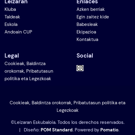
Leizaran
Enlaces
Kluba
Azken berriak
Taldeak
Egin zaitez kide
Eskola
Babesleak
Andoain CUP
Ekipazioa
Kontaktua
Legal
Social
Cookieak, Baldintza
orokorrak, Pribatutasun
politika eta Legezkoak
Cookieak, Baldintza orokorrak, Pribatutasun politika eta
Legezkoak
©Leizaran Eskubaloia. Todos los derechos reservados.
| Diseño:
POM Standard
. Powered by
Pomatio
.