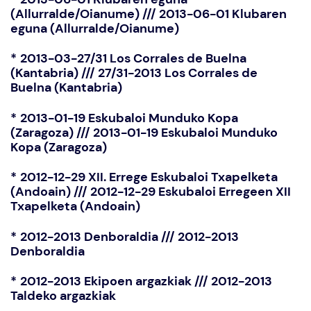
(Allurralde/Oianume) /// 2013-06-01 Klubaren
eguna (Allurralde/Oianume)
*
2013-03-27/31 Los Corrales de Buelna
(Kantabria) /// 27/31-2013 Los Corrales de
Buelna (Kantabria)
*
2013-01-19 Eskubaloi Munduko Kopa
(Zaragoza) /// 2013-01-19 Eskubaloi Munduko
Kopa (Zaragoza)
*
2012-12-29 XII. Errege Eskubaloi Txapelketa
(Andoain) /// 2012-12-29 Eskubaloi Erregeen XII
Txapelketa (Andoain)
*
2012-2013 Denboraldia /// 2012-2013
Denboraldia
*
2012-2013 Ekipoen argazkiak /// 2012-2013
Taldeko argazkiak