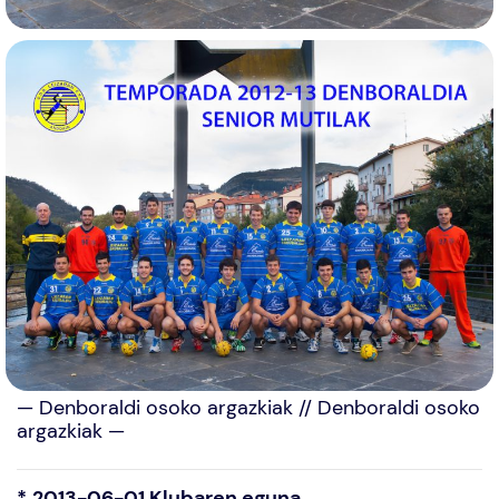
— Denboraldi osoko argazkiak // Denboraldi osoko
argazkiak —
*
2013-06-01 Klubaren eguna