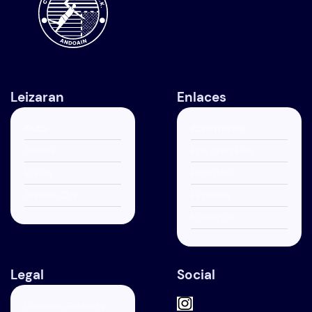
Leizaran
Enlaces
Kluba
Azken berriak
Taldeak
Egin zaitez kide
Eskola
Babesleak
Andoain CUP
Ekipazioa
Kontaktua
Legal
Social
Cookieak, Baldintza