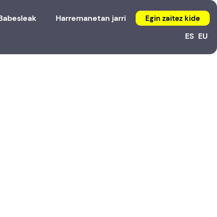
Babesleak
Harremanetan jarri
Egin zaitez kide
ES
EU