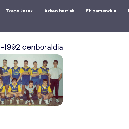
Txapelketak
Azken berriak
Ekipamendua
1-1992 denboraldia