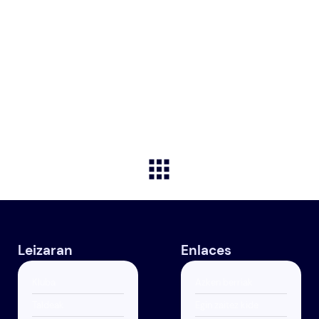
Leizaran
Enlaces
Kluba
Azken berriak
Taldeak
Egin zaitez kide