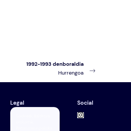
1992-1993 denboraldia
Hurrengoa
Legal
Social
Cookieak, Baldintza
orokorrak,
Pribatutasun politika