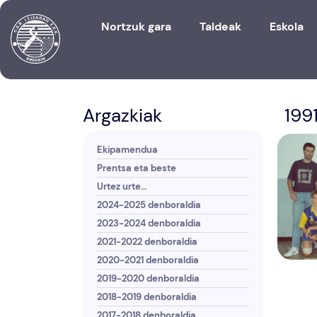
Nortzuk gara
Taldeak
Eskola
Argazkiak
199
Ekipamendua
Prentsa eta beste
Urtez urte…
2024-2025 denboraldia
2023-2024 denboraldia
2021-2022 denboraldia
2020-2021 denboraldia
2019-2020 denboraldia
2018-2019 denboraldia
2017-2018 denboraldia