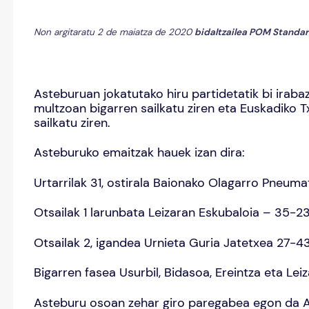
Non argitaratu 2 de maiatza de 2020
bidaltzailea
POM Standar
Asteburuan jokatutako hiru partidetatik bi iraba
multzoan bigarren sailkatu ziren eta Euskadiko 
sailkatu ziren.
Asteburuko emaitzak hauek izan dira:
Urtarrilak 31, ostirala Baionako Olagarro Pneum
Otsailak 1 larunbata Leizaran Eskubaloia – 35-2
Otsailak 2, igandea Urnieta Guria Jatetxea 27-4
Bigarren fasea Usurbil, Bidasoa, Ereintza eta Lei
Asteburu osoan zehar giro paregabea egon da Al