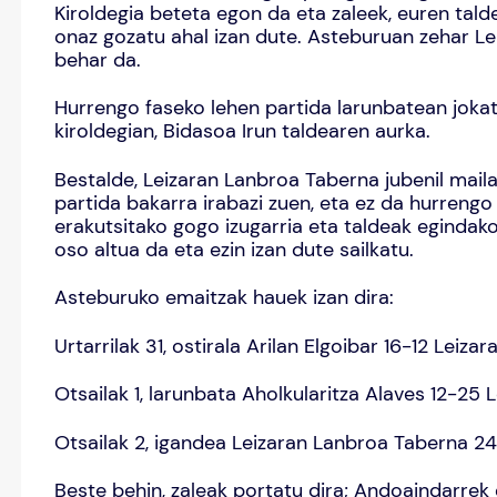
Kiroldegia beteta egon da eta zaleek, euren tald
onaz gozatu ahal izan dute. Asteburuan zehar L
behar da.
Hurrengo faseko lehen partida larunbatean jokat
kiroldegian, Bidasoa Irun taldearen aurka.
Bestalde, Leizaran Lanbroa Taberna jubenil maila
partida bakarra irabazi zuen, eta ez da hurrengo
erakutsitako gogo izugarria eta taldeak egindako
oso altua da eta ezin izan dute sailkatu.
Asteburuko emaitzak hauek izan dira:
Urtarrilak 31, ostirala Arilan Elgoibar 16-12 Leiz
Otsailak 1, larunbata Aholkularitza Alaves 12-25
Otsailak 2, igandea Leizaran Lanbroa Taberna 2
Beste behin, zaleak portatu dira; Andoaindarre