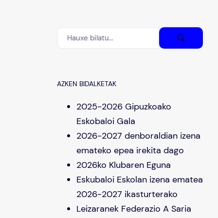
AZKEN BIDALKETAK
2025-2026 Gipuzkoako
Eskobaloi Gala
2026-2027 denboraldian izena
emateko epea irekita dago
2026ko Klubaren Eguna
Eskubaloi Eskolan izena ematea
2026-2027 ikasturterako
Leizaranek Federazio A Saria