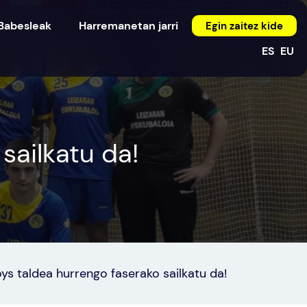
Babesleak
Harremanetan jarri
Egin zaitez kide
ES
EU
sailkatu da!
ys taldea hurrengo faserako sailkatu da!