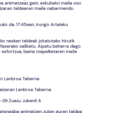
ea animatzeaz gain, eskubaloi maila oso
eizaran taldearen maila nabarmendu
uko da, 17:45ean, Irungo Artaleku
ko nesken taldeak jokatutako hirutik
 faserako sailkatu. Aipatu beharra dago
 esfortzua, baina txapelketaren maila
aran Lanbroa Taberna
 Leizaran Lanbroa Taberna
4-39 Zuazu Jubenil A
k etengabe animatzen zuten euren taldea