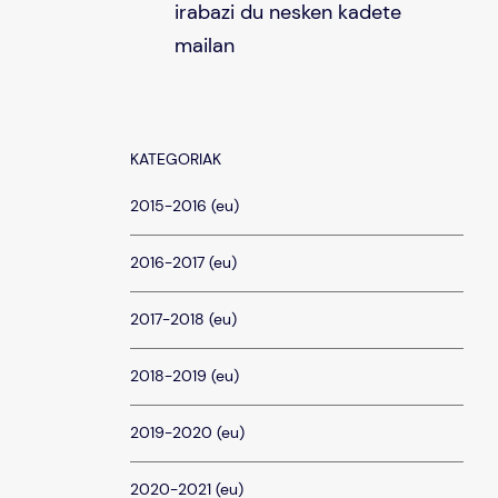
irabazi du nesken kadete
mailan
KATEGORIAK
2015-2016 (eu)
2016-2017 (eu)
2017-2018 (eu)
2018-2019 (eu)
2019-2020 (eu)
2020-2021 (eu)