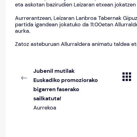
eta askotan bazirudien Leizaran etxean jokatzen a
Aurrerantzean, Leizaran Lanbroa Tabernak Gipuz
partida igandean jokatuko da 11:00etan Allurral
aurka.
Zatoz asteburuan Allurraldera animatu taldea et
Jubenil mutilak
Euskadiko promoziorako
bigarren faserako
sailkatuta!
Aurrekoa