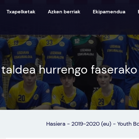
Txapelketak
Azken berriak
Ekipamendua
taldea hurrengo faserako 
Hasiera
-
2019-2020 (eu)
-
Youth Bo