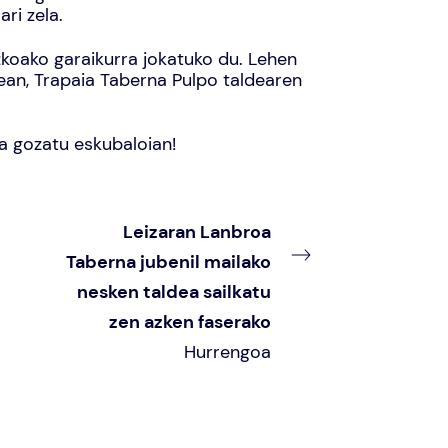
ri zela.
koako garaikurra jokatuko du. Lehen
dean, Trapaia Taberna Pulpo taldearen
a gozatu eskubaloian!
Leizaran Lanbroa
Taberna jubenil mailako
nesken taldea sailkatu
zen azken faserako
Hurrengoa