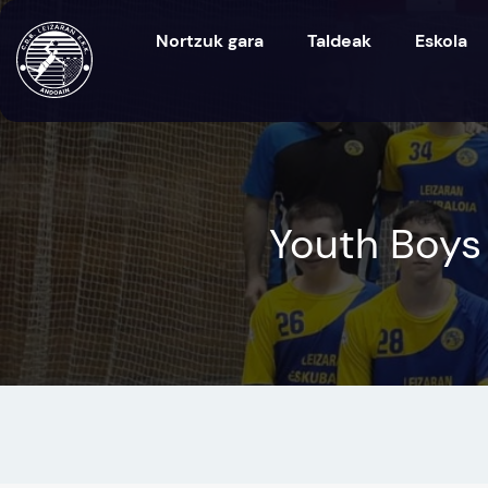
Nortzuk gara
Taldeak
Eskola
Youth Boys 