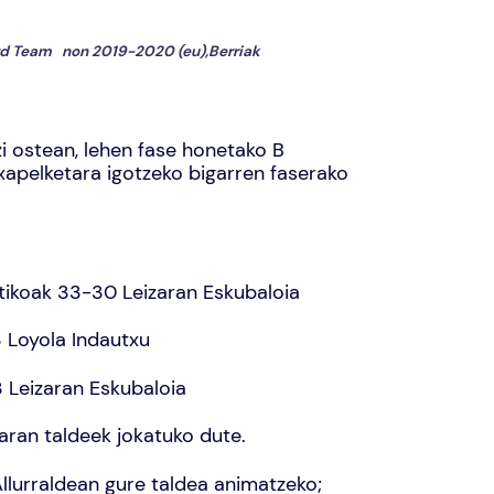
d Team
non
2019-2020 (eu)
,
Berriak
zi ostean, lehen fase honetako B
Txapelketara igotzeko bigarren faserako
atikoak 33-30 Leizaran Eskubaloia
3 Loyola Indautxu
3 Leizaran Eskubaloia
zaran taldeek jokatuko dute.
lurraldean gure taldea animatzeko;