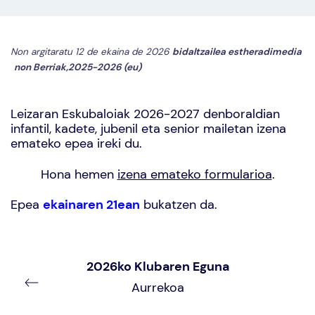
Non argitaratu 12 de ekaina de 2026
bidaltzailea
estheradimedia
non
Berriak
,
2025-2026 (eu)
Leizaran Eskubaloiak 2026-2027 denboraldian
infantil, kadete, jubenil eta senior mailetan izena
emateko epea ireki du.
Hona hemen
izena emateko formularioa
.
Epea
ekainaren 21ean
bukatzen da.
2026ko Klubaren Eguna
Aurrekoa