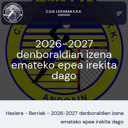
2026-2027
denboraldian izena
emateko epea irekita
dago
Hasiera
-
Berriak
-
2026-2027 denboraldian izena
emateko epea irekita dago