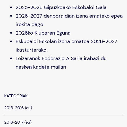
2025-2026 Gipuzkoako Eskobaloi Gala
2026-2027 denboraldian izena emateko epea
irekita dago
2026ko Klubaren Eguna
Eskubaloi Eskolan izena ematea 2026-2027
ikasturterako
Leizaranek Federazio A Saria irabazi du
nesken kadete mailan
KATEGORIAK
2015-2016 (eu)
2016-2017 (eu)