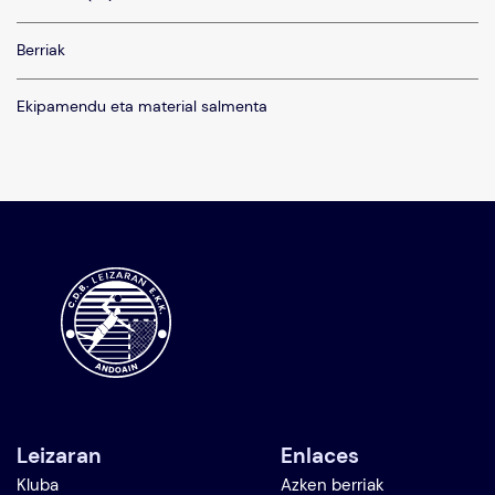
Berriak
Ekipamendu eta material salmenta
Leizaran
Enlaces
Kluba
Azken berriak