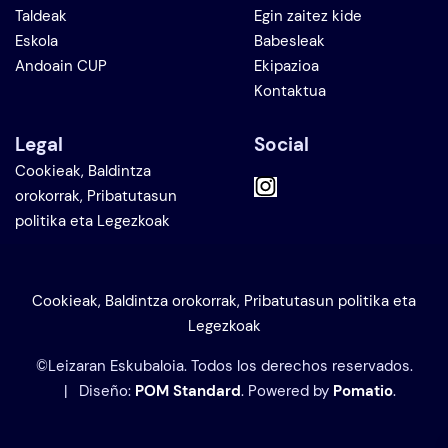
Taldeak
Egin zaitez kide
Eskola
Babesleak
Andoain CUP
Ekipazioa
Kontaktua
Legal
Social
Cookieak, Baldintza
orokorrak, Pribatutasun
politika eta Legezkoak
Cookieak, Baldintza orokorrak, Pribatutasun politika eta
Legezkoak
©Leizaran Eskubaloia. Todos los derechos reservados.
| Diseño:
POM Standard
. Powered by
Pomatio
.