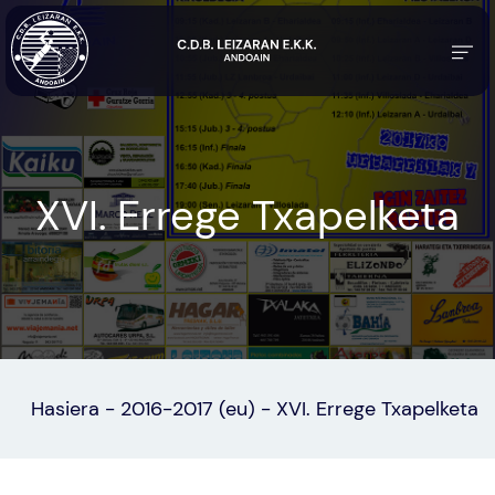
XVI. Errege Txapelketa
Hasiera
-
2016-2017 (eu)
-
XVI. Errege Txapelketa