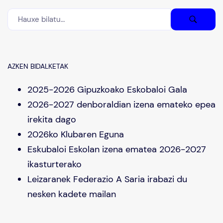
AZKEN BIDALKETAK
2025-2026 Gipuzkoako Eskobaloi Gala
2026-2027 denboraldian izena emateko epea
irekita dago
2026ko Klubaren Eguna
Eskubaloi Eskolan izena ematea 2026-2027
ikasturterako
Leizaranek Federazio A Saria irabazi du
nesken kadete mailan