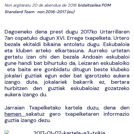
Non argitaratu 20 de abendua de 2016
bidaltzailea
POM
Standard Team
non
2016-2017 (eu)
Dagoeneko dena prest dugu 2017ko Urtarrillaren
7an ospatuko dugun XVI. Errege txapelketa. Urtero
bezala ekitaldi bikaina antolatu dugu. Eskubaloia
eta kluben arteko elkartasuna.
Aurreko urtetan
gertatu izan ohi den bezala Andoain eskubaloi
gune handi bat bihurtuko da, Leizaran eskubaloiko
eta baita ere gonbidatu ditugun beste klubeko
jokalari guztiak egun eder bat igarotzeko aukera
izango dute, jokalariek bakarrik ez, bertara
hurbitzen den guztiak eskubaloiaz gozatzeko
aukera izango du.
Jarraian Txapelketako kartela duzu, dena den
hemen
sakatuz gero txapelketaren informazio
guztia izango dezu.