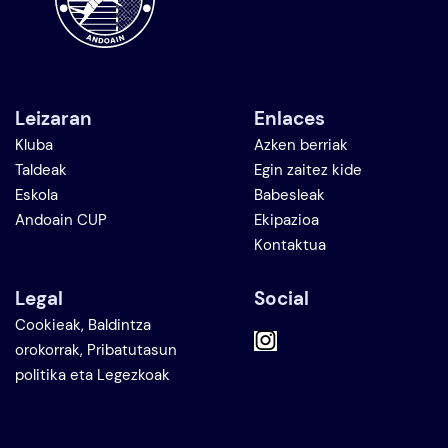
Leizaran
Enlaces
Kluba
Azken berriak
Taldeak
Egin zaitez kide
Eskola
Babesleak
Andoain CUP
Ekipazioa
Kontaktua
Legal
Social
Cookieak, Baldintza
orokorrak, Pribatutasun
politika eta Legezkoak