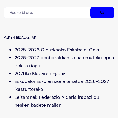
AZKEN BIDALKETAK
2025-2026 Gipuzkoako Eskobaloi Gala
2026-2027 denboraldian izena emateko epea
irekita dago
2026ko Klubaren Eguna
Eskubaloi Eskolan izena ematea 2026-2027
ikasturterako
Leizaranek Federazio A Saria irabazi du
nesken kadete mailan