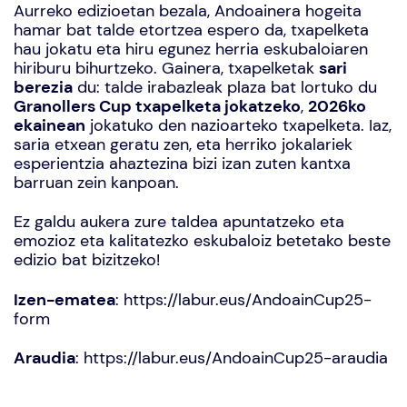
Aurreko edizioetan bezala, Andoainera hogeita
hamar bat talde etortzea espero da, txapelketa
hau jokatu eta hiru egunez herria eskubaloiaren
hiriburu bihurtzeko. Gainera, txapelketak
sari
berezia
du: talde irabazleak plaza bat lortuko du
Granollers Cup txapelketa jokatzeko
,
2026ko
ekainean
jokatuko den nazioarteko txapelketa. Iaz,
saria etxean geratu zen, eta herriko jokalariek
esperientzia ahaztezina bizi izan zuten kantxa
barruan zein kanpoan.
Ez galdu aukera
zure taldea apuntatzeko
eta
emozioz eta kalitatezko eskubaloiz betetako beste
edizio bat bizitzeko!
Izen-ematea
:
https://labur.eus/AndoainCup25-
form
Araudia
:
https://labur.eus/AndoainCup25-araudia