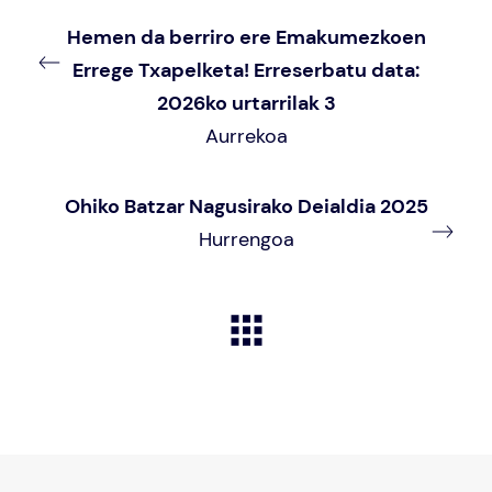
Hemen da berriro ere Emakumezkoen
Errege Txapelketa! Erreserbatu data:
2026ko urtarrilak 3
Aurrekoa
Ohiko Batzar Nagusirako Deialdia 2025
Hurrengoa