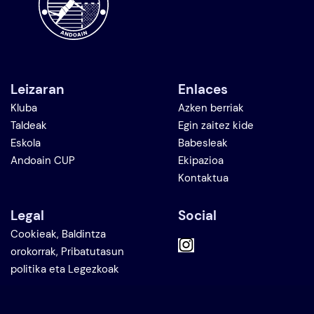
Leizaran
Enlaces
Kluba
Azken berriak
Taldeak
Egin zaitez kide
Eskola
Babesleak
Andoain CUP
Ekipazioa
Kontaktua
Legal
Social
Cookieak, Baldintza
orokorrak, Pribatutasun
politika eta Legezkoak