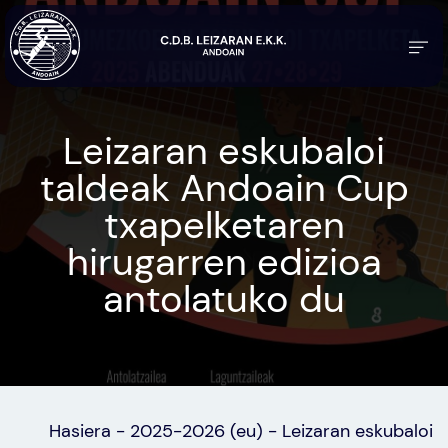
Leizaran eskubaloi
taldeak Andoain Cup
txapelketaren
hirugarren edizioa
antolatuko du
Hasiera
-
2025-2026 (eu)
-
Leizaran eskubaloi