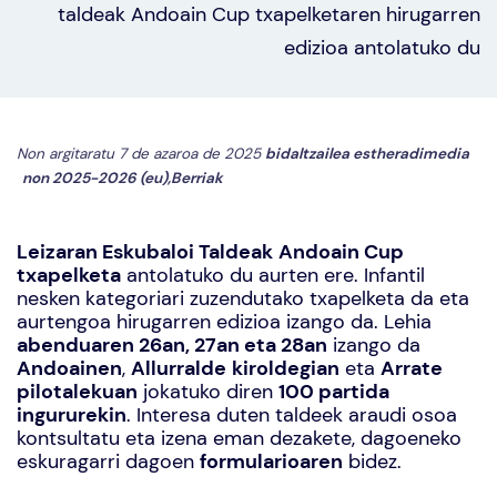
taldeak Andoain Cup txapelketaren hirugarren
edizioa antolatuko du
Non argitaratu 7 de azaroa de 2025
bidaltzailea
estheradimedia
non
2025-2026 (eu)
,
Berriak
Leizaran Eskubaloi Taldeak
Andoain Cup
txapelketa
antolatuko du aurten ere. Infantil
nesken kategoriari zuzendutako txapelketa da eta
aurtengoa hirugarren edizioa izango da. Lehia
abenduaren 26an, 27an eta 28an
izango da
Andoainen
,
Allurralde
kiroldegian
eta
Arrate
pilotalekuan
jokatuko diren
100 partida
ingururekin
. Interesa duten taldeek
araudi osoa
kontsultatu eta izena eman dezakete, dagoeneko
eskuragarri dagoen
formularioaren
bidez.