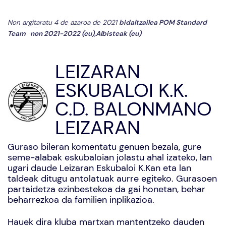
Non argitaratu 4 de azaroa de 2021
bidaltzailea
POM Standard
Team
non
2021-2022 (eu)
,
Albisteak (eu)
LEIZARAN
ESKUBALOI K.K.
C.D. BALONMANO
LEIZARAN
Guraso bileran komentatu genuen bezala, gure
seme-alabak eskubaloian jolastu ahal izateko, lan
ugari daude Leizaran Eskubaloi K.Kan eta lan
taldeak ditugu antolatuak aurre egiteko. Gurasoen
partaidetza ezinbestekoa da gai honetan, behar
beharrezkoa da familien inplikazioa.
Hauek dira kluba martxan mantentzeko dauden