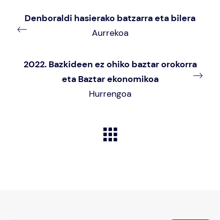
Denboraldi hasierako batzarra eta bilera
Aurrekoa
2022. Bazkideen ez ohiko baztar orokorra
eta Baztar ekonomikoa
Hurrengoa