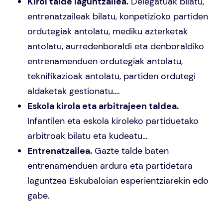
Kirol talde laguntzailea.
Delegatuak bilatu,
entrenatzaileak bilatu, konpetizioko partiden
ordutegiak antolatu, mediku azterketak
antolatu, aurredenboraldi eta denboraldiko
entrenamenduen ordutegiak antolatu,
teknifikazioak antolatu, partiden ordutegi
aldaketak gestionatu….
Eskola kirola eta arbitrajeen taldea.
Infantilen eta eskola kiroleko partiduetako
arbitroak bilatu eta kudeatu…
Entrenatzailea.
Gazte talde baten
entrenamenduen ardura eta partidetara
laguntzea Eskubaloian esperientziarekin edo
gabe.