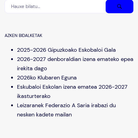
AZKEN BIDALKETAK
2025-2026 Gipuzkoako Eskobaloi Gala
2026-2027 denboraldian izena emateko epea
irekita dago
2026ko Klubaren Eguna
Eskubaloi Eskolan izena ematea 2026-2027
ikasturterako
Leizaranek Federazio A Saria irabazi du
nesken kadete mailan