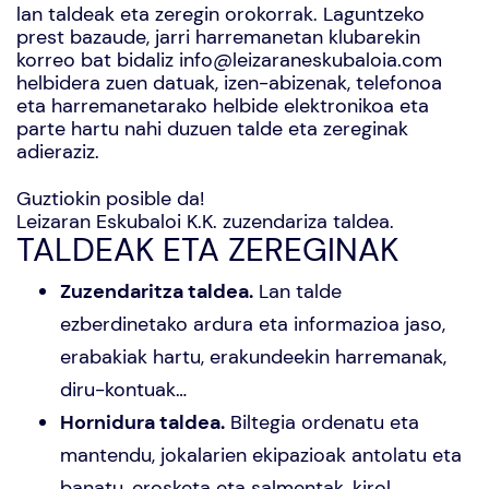
lan taldeak eta zeregin orokorrak. Laguntzeko
prest bazaude, jarri harremanetan klubarekin
korreo bat bidaliz
info@leizaraneskubaloia.com
helbidera zuen datuak, izen-abizenak, telefonoa
eta harremanetarako helbide elektronikoa eta
parte hartu nahi duzuen talde eta zereginak
adieraziz.
Guztiokin posible da!
Leizaran Eskubaloi K.K. zuzendariza taldea.
TALDEAK ETA ZEREGINAK
Zuzendaritza taldea.
Lan talde
ezberdinetako ardura eta informazioa jaso,
erabakiak hartu, erakundeekin harremanak,
diru-kontuak…
Hornidura taldea.
Biltegia ordenatu eta
mantendu, jokalarien ekipazioak antolatu eta
banatu, erosketa eta salmentak, kirol