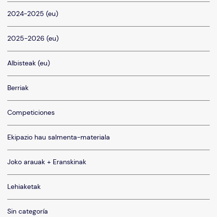
2024-2025 (eu)
2025-2026 (eu)
Albisteak (eu)
Berriak
Competiciones
Ekipazio hau salmenta-materiala
Joko arauak + Eranskinak
Lehiaketak
Sin categoría