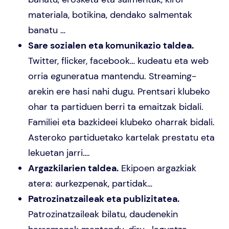
materiala, botikina, dendako salmentak
banatu …
Sare sozialen eta komunikazio taldea.
Twitter, flicker, facebook… kudeatu eta web
orria eguneratua mantendu. Streaming-
arekin ere hasi nahi dugu. Prentsari klubeko
ohar ta partiduen berri ta emaitzak bidali.
Familiei eta bazkideei klubeko oharrak bidali.
Asteroko partiduetako kartelak prestatu eta
lekuetan jarri….
Argazkilarien taldea.
Ekipoen argazkiak
atera: aurkezpenak, partidak…
Patrozinatzaileak eta publizitatea.
Patrozinatzaileak bilatu, daudenekin