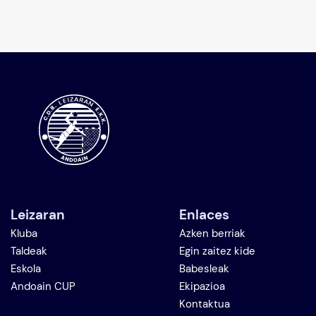
Leizaran
Enlaces
Kluba
Azken berriak
Taldeak
Egin zaitez kide
Eskola
Babesleak
Andoain CUP
Ekipazioa
Kontaktua