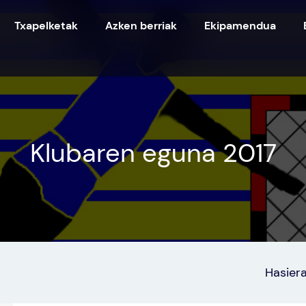
Txapelketak
Azken berriak
Ekipamendua
Klubaren eguna 2017
Hasier