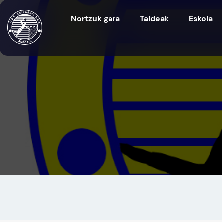
Nortzuk gara
Taldeak
Eskola