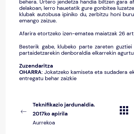
behera. Urtero jendetza handia biltzen gara af
delakoan, lerro hauetatik gure gonbitea luzatze
klubak autobusa ipiniko du, zerbitzu honi bur
emango zaizue.
Afarira etortzeko izen-ematea maiatzak 26 art
Besterik gabe, klubeko parte zareten guztiei
partaidetzarekin denboraldia elkarrekin agurt
Zuzendaritza
OHARRA
: Jokatzeko kamiseta eta sudadera ek
entregatu behar zaizkie
Teknifikazio jardunaldia.
2017ko apirila
Aurrekoa