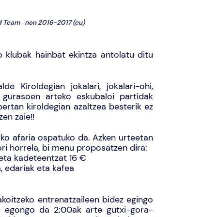
d Team
non
2016-2017 (eu)
 klubak hainbat ekintza antolatu ditu
de Kiroldegian jokalari, jokalari-ohi,
a gurasoen arteko
eskubaloi partidak
ertan kiroldegian azaltzea besterik ez
en zaie!!
o afaria ospatuko da. Azken urteetan
ri horrela, bi menu proposatzen dira:
il eta kadeteentzat 16 €
a, edariak eta kafea
akoitzeko entrenatzaileen bidez egingo
a egongo da 2:00ak arte gutxi-gora-