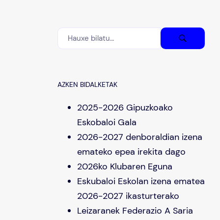
AZKEN BIDALKETAK
2025-2026 Gipuzkoako
Eskobaloi Gala
2026-2027 denboraldian izena
emateko epea irekita dago
2026ko Klubaren Eguna
Eskubaloi Eskolan izena ematea
2026-2027 ikasturterako
Leizaranek Federazio A Saria