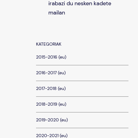
irabazi du nesken kadete
mailan
KATEGORIAK
2015-2016 (eu)
2016-2017 (eu)
2017-2018 (eu)
2018-2019 (eu)
2019-2020 (eu)
2020-2021 (eu)