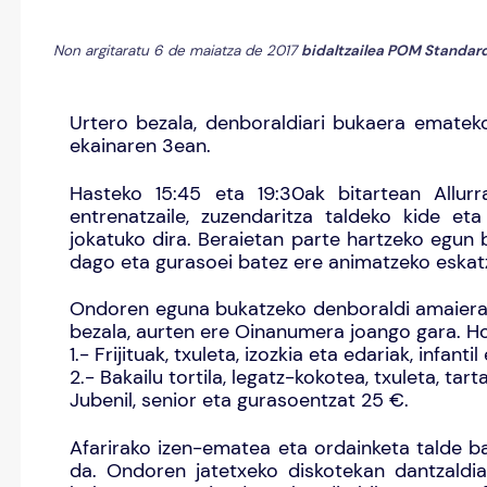
Non argitaratu 6 de maiatza de 2017
bidaltzailea
POM Standar
Urtero bezala, denboraldiari bukaera emateko
ekainaren 3ean.
Hasteko 15:45 eta 19:30ak bitartean Allurral
entrenatzaile, zuzendaritza taldeko kide et
jokatuko dira. Beraietan parte hartzeko egun b
dago eta gurasoei batez ere animatzeko eskatz
Ondoren eguna bukatzeko denboraldi amaierak
bezala, aurten ere Oinanumera joango gara. Ho
1.- Frijituak, txuleta, izozkia eta edariak, infant
2.- Bakailu tortila, legatz-kokotea, txuleta, tart
Jubenil, senior eta gurasoentzat 25 €.
Afarirako izen-ematea eta ordainketa talde b
da. Ondoren jatetxeko diskotekan dantzaldi