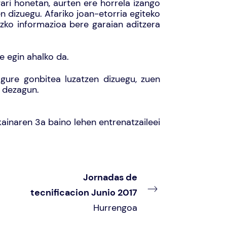
ari honetan, aurten ere horrela izango
n dizuegu. Afariko joan-etorria egiteko
uzko informazioa bere garaian aditzera
e egin ahalko da.
 gure gonbitea luzatzen dizuegu, zuen
u dezagun.
ainaren 3a baino lehen entrenatzaileei
Jornadas de
tecnificacion Junio 2017
Hurrengoa