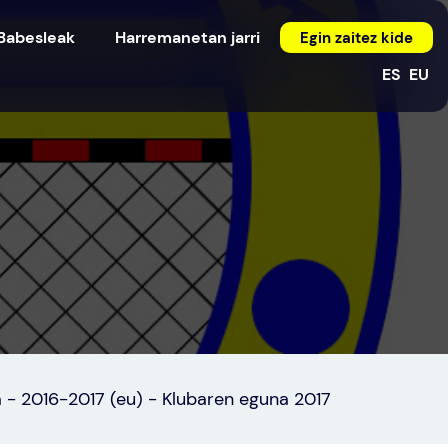
Babesleak
Harremanetan jarri
Egin zaitez kide
ES
EU
a
-
2016-2017 (eu)
-
Klubaren eguna 2017