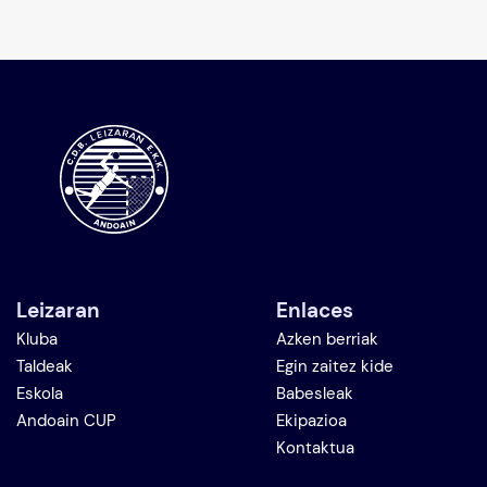
Leizaran
Enlaces
Kluba
Azken berriak
Taldeak
Egin zaitez kide
Eskola
Babesleak
Andoain CUP
Ekipazioa
Kontaktua