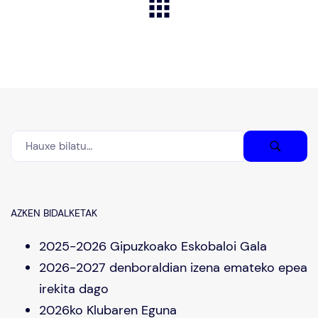
AZKEN BIDALKETAK
2025-2026 Gipuzkoako Eskobaloi Gala
2026-2027 denboraldian izena emateko epea
irekita dago
2026ko Klubaren Eguna