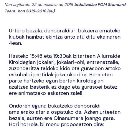
Non argitaratu 22 de maiatza de 2016
bidaltzailea
POM Standard
Team
non
2015-2016 (eu)
Urtero bezala, denboraldiari bukaera emateko
klubak hainbat ekintza antolatu ditu ekainaren
4ean.
Hasteko 15:45 eta 19:30ak bitartean Allurralde
Kiroldegian jokalari, jokalari-ohi, entrenatzaile,
zuzendaritza taldeko kide eta gurasoen arteko
eskubaloi partidak jokatuko dira. Beraietan
parte hartzeko egun bertan kiroldegian
azaltzea besterik ez dago eta gurasoei batez
ere animatzeko eskatzen zaie!!
Ondoren eguna bukatzeko denboraldi
amaierako afaria ospatuko da. Azken urteetan
bezala, aurten ere Oinanumera joango gara.
Hori horrela, bi menu proposatzen dira: