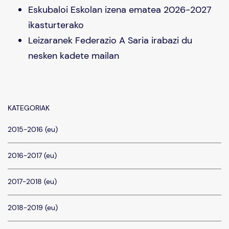
Eskubaloi Eskolan izena ematea 2026-2027
ikasturterako
Leizaranek Federazio A Saria irabazi du
nesken kadete mailan
KATEGORIAK
2015-2016 (eu)
2016-2017 (eu)
2017-2018 (eu)
2018-2019 (eu)