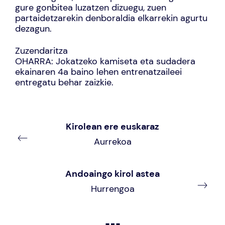
gure gonbitea luzatzen dizuegu, zuen
partaidetzarekin denboraldia elkarrekin agurtu
dezagun.
Zuzendaritza
OHARRA: Jokatzeko kamiseta eta sudadera
ekainaren 4a baino lehen entrenatzaileei
entregatu behar zaizkie.
Kirolean ere euskaraz
Aurrekoa
Andoaingo kirol astea
Hurrengoa