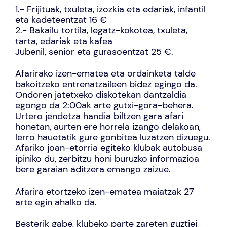
1.- Frijituak, txuleta, izozkia eta edariak, infantil
eta kadeteentzat 16 €
2.- Bakailu tortila, legatz-kokotea, txuleta,
tarta, edariak eta kafea
Jubenil, senior eta gurasoentzat 25 €.
Afarirako izen-ematea eta ordainketa talde
bakoitzeko entrenatzaileen bidez egingo da.
Ondoren jatetxeko diskotekan dantzaldia
egongo da 2:00ak arte gutxi-gora-behera.
Urtero jendetza handia biltzen gara afari
honetan, aurten ere horrela izango delakoan,
lerro hauetatik gure gonbitea luzatzen dizuegu.
Afariko joan-etorria egiteko klubak autobusa
ipiniko du, zerbitzu honi buruzko informazioa
bere garaian aditzera emango zaizue.
Afarira etortzeko izen-ematea maiatzak 27
arte egin ahalko da.
Besterik gabe, klubeko parte zareten guztiei