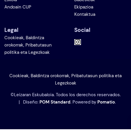
Andoain CUP
Ekipazioa
Kontaktua
Legal
Social
Cookieak, Baldintza
orokorrak, Pribatutasun
politika eta Legezkoak
Cookieak, Baldintza orokorrak, Pribatutasun politika eta
Legezkoak
©Leizaran Eskubaloia. Todos los derechos reservados.
| Diseño:
POM Standard
. Powered by
Pomatio
.