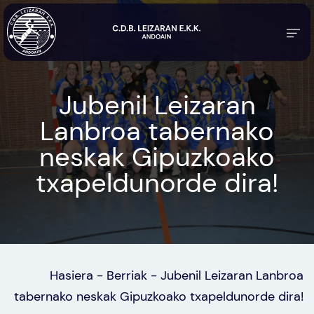
Jubenil Leizaran
Lanbroa tabernako
neskak Gipuzkoako
txapeldunorde dira!
Hasiera
-
Berriak
-
Jubenil Leizaran Lanbroa
tabernako neskak Gipuzkoako txapeldunorde dira!