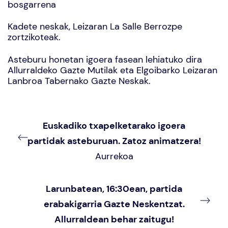
bosgarrena
Kadete neskak, Leizaran La Salle Berrozpe
zortzikoteak.
Asteburu honetan igoera fasean lehiatuko dira
Allurraldeko Gazte Mutilak eta Elgoibarko Leizaran
Lanbroa Tabernako Gazte Neskak.
Euskadiko txapelketarako igoera
partidak asteburuan. Zatoz animatzera!
Aurrekoa
Larunbatean, 16:30ean, partida
erabakigarria Gazte Neskentzat.
Allurraldean behar zaitugu!