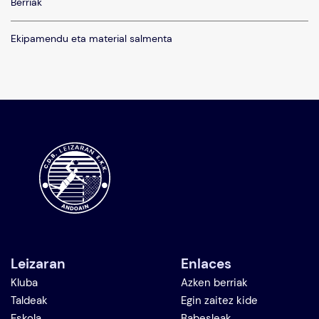
Berriak
Ekipamendu eta material salmenta
Leizaran
Enlaces
Kluba
Azken berriak
Taldeak
Egin zaitez kide
Eskola
Babesleak