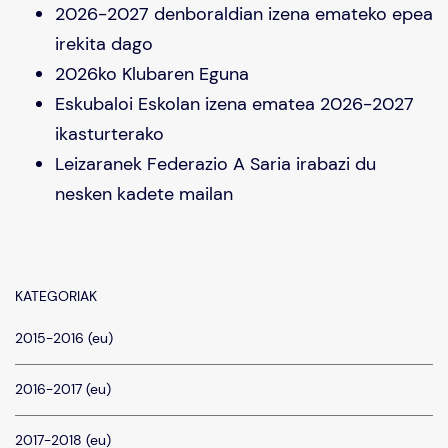
2026-2027 denboraldian izena emateko epea
irekita dago
2026ko Klubaren Eguna
Eskubaloi Eskolan izena ematea 2026-2027
ikasturterako
Leizaranek Federazio A Saria irabazi du
nesken kadete mailan
KATEGORIAK
2015-2016 (eu)
2016-2017 (eu)
2017-2018 (eu)