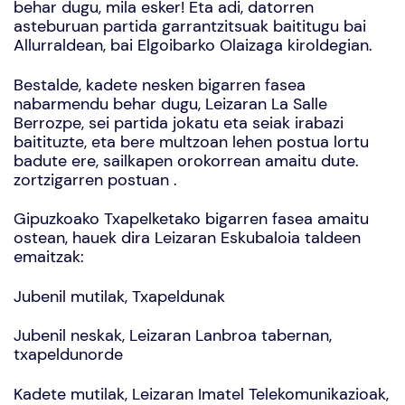
behar dugu, mila esker! Eta adi, datorren
asteburuan partida garrantzitsuak baititugu bai
Allurraldean, bai Elgoibarko Olaizaga kiroldegian.
Bestalde, kadete nesken bigarren fasea
nabarmendu behar dugu, Leizaran La Salle
Berrozpe, sei partida jokatu eta seiak irabazi
baitituzte, eta bere multzoan lehen postua lortu
badute ere, sailkapen orokorrean amaitu dute.
zortzigarren postuan .
Gipuzkoako Txapelketako bigarren fasea amaitu
ostean, hauek dira Leizaran Eskubaloia taldeen
emaitzak:
Jubenil mutilak, Txapeldunak
Jubenil neskak, Leizaran Lanbroa tabernan,
txapeldunorde
Kadete mutilak, Leizaran Imatel Telekomunikazioak,