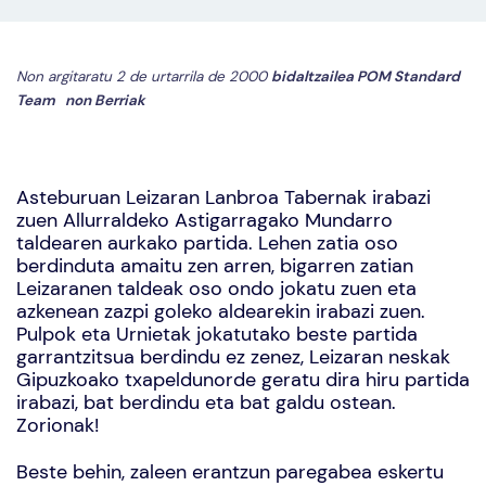
Non argitaratu 2 de urtarrila de 2000
bidaltzailea
POM Standard
Team
non
Berriak
Asteburuan Leizaran Lanbroa Tabernak irabazi
zuen Allurraldeko Astigarragako Mundarro
taldearen aurkako partida. Lehen zatia oso
berdinduta amaitu zen arren, bigarren zatian
Leizaranen taldeak oso ondo jokatu zuen eta
azkenean zazpi goleko aldearekin irabazi zuen.
Pulpok eta Urnietak jokatutako beste partida
garrantzitsua berdindu ez zenez, Leizaran neskak
Gipuzkoako txapeldunorde geratu dira hiru partida
irabazi, bat berdindu eta bat galdu ostean.
Zorionak!
Beste behin, zaleen erantzun paregabea eskertu