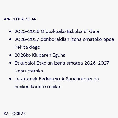
AZKEN BIDALKETAK
2025-2026 Gipuzkoako Eskobaloi Gala
2026-2027 denboraldian izena emateko epea
irekita dago
2026ko Klubaren Eguna
Eskubaloi Eskolan izena ematea 2026-2027
ikasturterako
Leizaranek Federazio A Saria irabazi du
nesken kadete mailan
KATEGORIAK