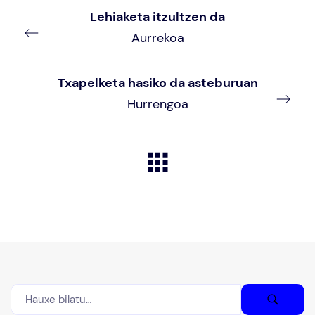
Lehiaketa itzultzen da
Aurrekoa
Txapelketa hasiko da asteburuan
Hurrengoa