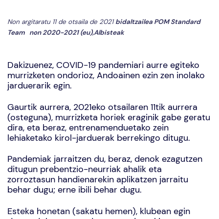
Non argitaratu 11 de otsaila de 2021
bidaltzailea
POM Standard
Team
non
2020-2021 (eu)
,
Albisteak
Dakizuenez, COVID-19 pandemiari aurre egiteko
murrizketen ondorioz, Andoainen ezin zen inolako
jarduerarik egin.
Gaurtik aurrera, 2021eko otsailaren 11tik aurrera
(osteguna), murrizketa horiek eraginik gabe geratu
dira, eta beraz, entrenamenduetako zein
lehiaketako kirol-jarduerak berrekingo ditugu.
Pandemiak jarraitzen du, beraz, denok ezagutzen
ditugun prebentzio-neurriak ahalik eta
zorroztasun handienarekin aplikatzen jarraitu
behar dugu; erne ibili behar dugu.
Esteka honetan (
sakatu hemen
), klubean egin