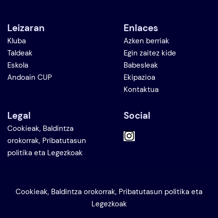
Leizaran
Enlaces
Kluba
Azken berriak
Taldeak
Egin zaitez kide
Eskola
Babesleak
Andoain CUP
Ekipazioa
Kontaktua
Legal
Social
Cookieak, Baldintza
orokorrak, Pribatutasun
politika eta Legezkoak
Cookieak, Baldintza orokorrak, Pribatutasun politika eta
Legezkoak