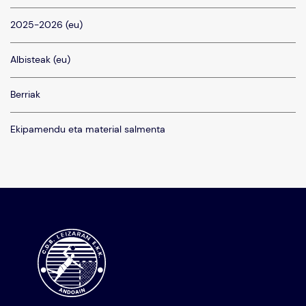
2025-2026 (eu)
Albisteak (eu)
Berriak
Ekipamendu eta material salmenta