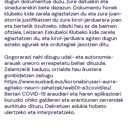
dugun dokumentua duzu, zure datuekin eta
sinadurarekin bete dezazun. Dokumentu honek
klubeko kide zarela egiaztatzen du eta zure joan-
etorria justifikatzen du zure kirol-jarduerara joan
eta bertatik itzultzeko. Idazki hau ez da baimen
ofiziala, Leizaran Eskubaloi Klubeko kide zarela
egiaztatzen du, eta kirol-jarduera egiten dugun
asteko egunak eta ordutegiak jasotzen ditu.
Gogorarazi nahi dizugu udal- eta autonomia-
arauak uneoro errespetatu behar dituzula.
Zalantzarik baduzu, orrialde hau ikustera
gonbidatzen zaitugu
https://www.euskadi.eus/koronabirusari-aurre-
egiteko-neurri-zehatzak/web01-a3covid/eu/
.
Bertan COVID-19 araudiari eta haren aplikazioari
buruzko ohiko galderen eta erantzunen zerrendak
aurkituko dituzu, Dekretuen edukia hobeto
ulertzeko eta interpretatzeko.