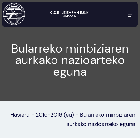
Bularreko minbiziaren
aurkako nazioarteko
eguna
Hasiera
-
2015-2016 (eu)
-
Bularreko minbiziaren
aurkako nazioarteko eguna