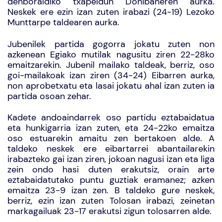
denboraldiko txapeldun Donibaneren aurka.
Neskek ere ezin izan zuten irabazi (24-19) Lezoko
Munttarpe taldearen aurka.
Jubenilek partida gogorra jokatu zuten non
azkenean Egiako mutilak nagusitu ziren 22-28ko
emaitzarekin. Jubenil mailako taldeak, berriz, oso
goi-mailakoak izan ziren (34-24) Eibarren aurka,
non aprobetxatu eta lasai jokatu ahal izan zuten ia
partida osoan zehar.
Kadete andoaindarrek oso partidu eztabaidatua
eta hunkigarria izan zuten, eta 24-22ko emaitza
oso estuarekin amaitu zen bertakoen alde. A
taldeko neskek ere eibartarrei abantailarekin
irabazteko gai izan ziren, jokoan nagusi izan eta liga
zein ondo hasi duten erakutsiz, orain arte
eztabaidatutako puntu guztiak eramanez; azken
emaitza 23-9 izan zen. B taldeko gure neskek,
berriz, ezin izan zuten Tolosan irabazi, zeinetan
markagailuak 23-17 erakutsi zigun tolosarren alde.