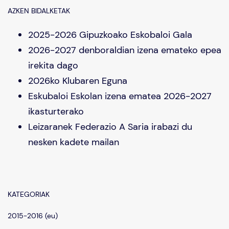
AZKEN BIDALKETAK
2025-2026 Gipuzkoako Eskobaloi Gala
2026-2027 denboraldian izena emateko epea
irekita dago
2026ko Klubaren Eguna
Eskubaloi Eskolan izena ematea 2026-2027
ikasturterako
Leizaranek Federazio A Saria irabazi du
nesken kadete mailan
KATEGORIAK
2015-2016 (eu)