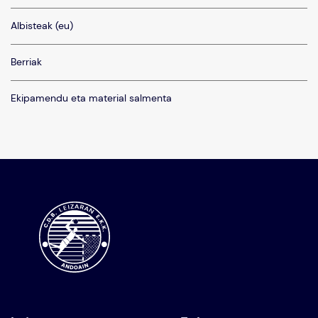
Albisteak (eu)
Berriak
Ekipamendu eta material salmenta