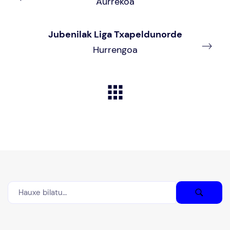
Aurrekoa
Jubenilak Liga Txapeldunorde
Hurrengoa