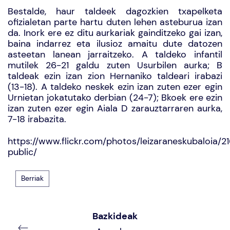
Bestalde, haur taldeek dagozkien txapelketa
ofizialetan parte hartu duten lehen asteburua izan
da. Inork ere ez ditu aurkariak gainditzeko gai izan,
baina indarrez eta ilusioz amaitu dute datozen
asteetan lanean jarraitzeko. A taldeko infantil
mutilek 26-21 galdu zuten Usurbilen aurka; B
taldeak ezin izan zion Hernaniko taldeari irabazi
(13-18). A taldeko neskek ezin izan zuten ezer egin
Urnietan jokatutako derbian (24-7); Bkoek ere ezin
izan zuten ezer egin Aiala D zarauztarraren aurka,
7-18 irabazita.
https://www.flickr.com/photos/leizaraneskubaloia/
public/
Berriak
Bazkideak