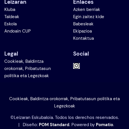
Leizaran
Enlaces
Kluba
Azken berriak
Taldeak
Egin zaitez kide
Eskola
Babesleak
Andoain CUP
Ekipazioa
Kontaktua
Legal
Social
Cookieak, Baldintza
orokorrak, Pribatutasun
politika eta Legezkoak
Cookieak, Baldintza orokorrak, Pribatutasun politika eta
Legezkoak
©Leizaran Eskubaloia. Todos los derechos reservados.
| Diseño:
POM Standard
. Powered by
Pomatio
.