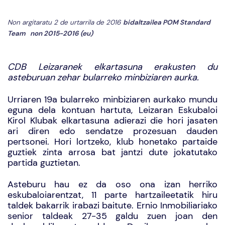
Non argitaratu 2 de urtarrila de 2016
bidaltzailea
POM Standard
Team
non
2015-2016 (eu)
CDB Leizaranek elkartasuna erakusten du
asteburuan zehar bularreko minbiziaren aurka.
Urriaren 19a bularreko minbiziaren aurkako mundu
eguna dela kontuan hartuta, Leizaran Eskubaloi
Kirol Klubak elkartasuna adierazi die hori jasaten
ari diren edo sendatze prozesuan dauden
pertsonei. Hori lortzeko, klub honetako partaide
guztiek zinta arrosa bat jantzi dute jokatutako
partida guztietan.
Asteburu hau ez da oso ona izan herriko
eskubaloiarentzat, 11 parte hartzaileetatik hiru
taldek bakarrik irabazi baitute. Ernio Inmobiliariako
senior taldeak 27-35 galdu zuen joan den