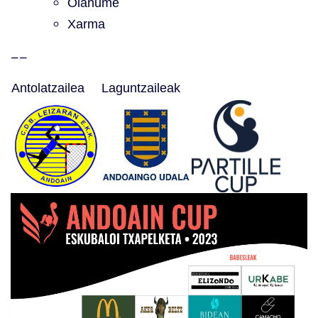
Oianume
Xarma
__
Antolatzailea
Laguntzaileak