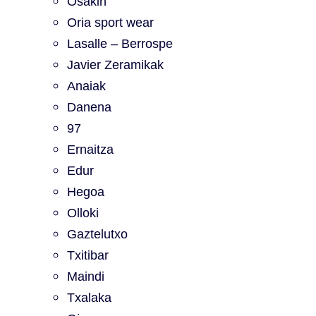
Osakin
Oria sport wear
Lasalle – Berrospe
Javier Zeramikak
Anaiak
Danena
97
Ernaitza
Edur
Hegoa
Olloki
Gaztelutxo
Txitibar
Maindi
Txalaka