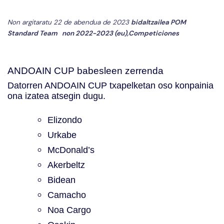
Non argitaratu 22 de abendua de 2023
bidaltzailea
POM
Standard Team
non
2022-2023 (eu)
,
Competiciones
ANDOAIN CUP babesleen zerrenda
Datorren ANDOAIN CUP txapelketan oso konpainia
ona izatea atsegin dugu.
Elizondo
Urkabe
McDonald’s
Akerbeltz
Bidean
Camacho
Noa Cargo