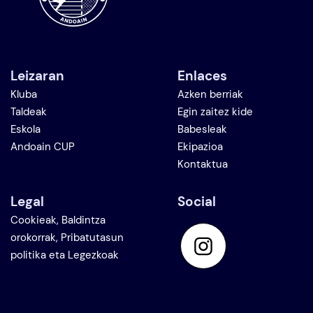
Leizaran
Enlaces
Kluba
Azken berriak
Taldeak
Egin zaitez kide
Eskola
Babesleak
Andoain CUP
Ekipazioa
Kontaktua
Legal
Social
Cookieak, Baldintza
orokorrak, Pribatutasun
politika eta Legezkoak