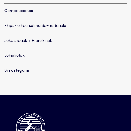
Competiciones
Ekipazio hau salmenta-materiala
Joko arauak + Eranskinak
Lehiaketak
Sin categoría