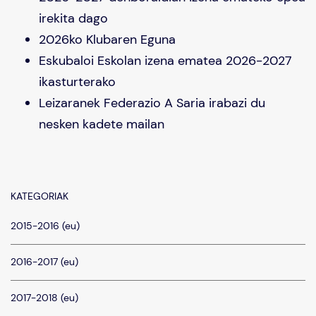
irekita dago
2026ko Klubaren Eguna
Eskubaloi Eskolan izena ematea 2026-2027
ikasturterako
Leizaranek Federazio A Saria irabazi du
nesken kadete mailan
KATEGORIAK
2015-2016 (eu)
2016-2017 (eu)
2017-2018 (eu)