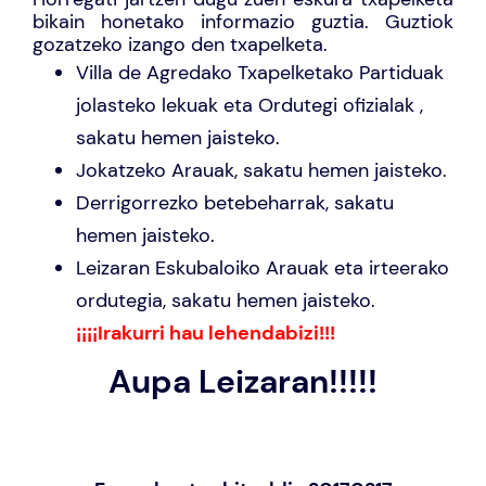
bikain honetako informazio guztia. Guztiok
gozatzeko izango den txapelketa.
Villa de Agredako Txapelketako Partiduak
jolasteko lekuak eta Ordutegi ofizialak ,
sakatu
hemen
jaisteko.
Jokatzeko Arauak, sakatu
hemen
jaisteko.
Derrigorrezko betebeharrak, sakatu
hemen
jaisteko.
Leizaran Eskubaloiko Arauak eta irteerako
ordutegia, sakatu
hemen
jaisteko.
¡¡¡¡Irakurri hau lehendabizi!!!
Aupa Leizaran!!!!!