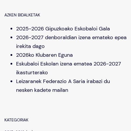
AZKEN BIDALKETAK
2025-2026 Gipuzkoako Eskobaloi Gala
2026-2027 denboraldian izena emateko epea
irekita dago
2026ko Klubaren Eguna
Eskubaloi Eskolan izena ematea 2026-2027
ikasturterako
Leizaranek Federazio A Saria irabazi du
nesken kadete mailan
KATEGORIAK