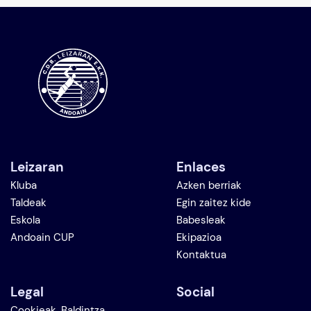
Leizaran
Enlaces
Kluba
Azken berriak
Taldeak
Egin zaitez kide
Eskola
Babesleak
Andoain CUP
Ekipazioa
Kontaktua
Legal
Social
Cookieak, Baldintza