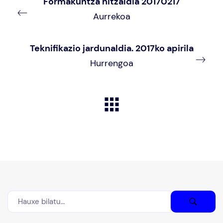
Formakuntza hitzaldia 20170217
Aurrekoa
Teknifikazio jardunaldia. 2017ko apirila
Hurrengoa