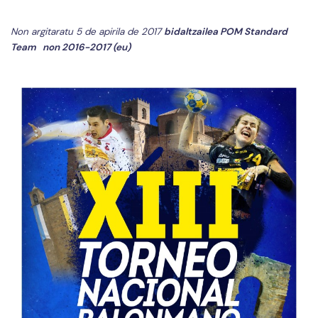
Non argitaratu 5 de apirila de 2017
bidaltzailea
POM Standard
Team
non
2016-2017 (eu)