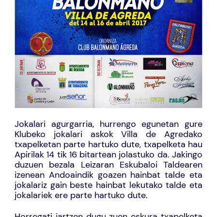
Jokalari agurgarria, hurrengo egunetan gure
Klubeko jokalari askok Villa de Agredako
txapelketan parte hartuko dute, txapelketa hau
Apirilak 14 tik 16 bitartean jolastuko da. Jakingo
duzuen bezala Leizaran Eskubaloi Taldearen
izenean Andoaindik goazen hainbat talde eta
jokalariz gain beste hainbat lekutako talde eta
jokalariek ere parte hartuko dute.
Horregati jartzen dugu zuen eskura txapelketa