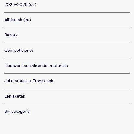
2025-2026 (eu)
Albisteak (eu)
Berriak
Competiciones
Ekipazio hau salmenta-materiala
Joko arauak + Eranskinak
Lehiaketak
Sin categoría