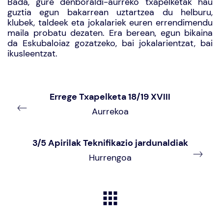
Bada, gure denboraldi-aurreko txapelketak hau
guztia egun bakarrean uztartzea du helburu,
klubek, taldeek eta jokalariek euren errendimendu
maila probatu dezaten. Era berean, egun bikaina
da Eskubaloiaz gozatzeko, bai jokalarientzat, bai
ikusleentzat.
Errege Txapelketa 18/19 XVIII
Aurrekoa
3/5 Apirilak Teknifikazio jardunaldiak
Hurrengoa