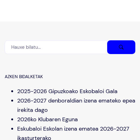
AZKEN BIDALKETAK
2025-2026 Gipuzkoako Eskobaloi Gala
2026-2027 denboraldian izena emateko epea
irekita dago
2026ko Klubaren Eguna
Eskubaloi Eskolan izena ematea 2026-2027
ikasturterako