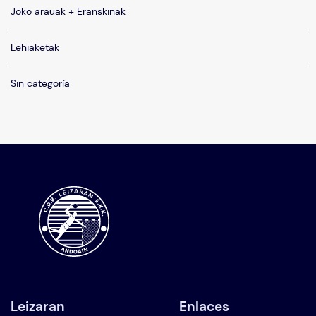
Joko arauak + Eranskinak
Lehiaketak
Sin categoría
Leizaran
Enlaces