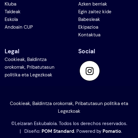
Kluba
Azken berriak
Taldeak
Egin zaitez kide
Eskola
Babesleak
Andoain CUP
Ekipazioa
Kontaktua
Legal
Social
Cookieak, Baldintza
orokorrak, Pribatutasun
politika eta Legezkoak
Cookieak, Baldintza orokorrak, Pribatutasun politika eta
Legezkoak
©Leizaran Eskubaloia. Todos los derechos reservados.
| Diseño:
POM Standard
. Powered by
Pomatio
.