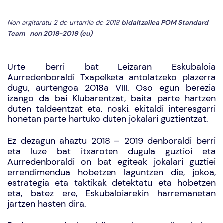
Non argitaratu 2 de urtarrila de 2018
bidaltzailea
POM Standard
Team
non
2018-2019 (eu)
Urte berri bat Leizaran Eskubaloia
Aurredenboraldi Txapelketa
antolatzeko plazerra
dugu, aurtengoa 2018a VIII. Oso egun berezia
izango da bai Klubarentzat, baita parte hartzen
duten taldeentzat eta, noski, ekitaldi interesgarri
honetan parte hartuko duten jokalari guztientzat.
Ez dezagun ahaztu 2018 – 2019 denboraldi berri
eta luze bat itxaroten dugula guztioi eta
Aurredenboraldi on bat egiteak jokalari guztiei
errendimendua hobetzen laguntzen die, jokoa,
estrategia eta taktikak detektatu eta hobetzen
eta, batez ere, Eskubaloiarekin harremanetan
jartzen hasten dira.