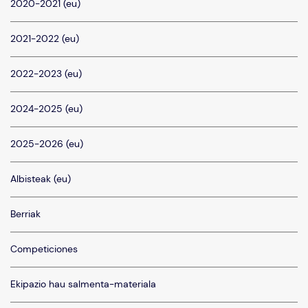
2020-2021 (eu)
2021-2022 (eu)
2022-2023 (eu)
2024-2025 (eu)
2025-2026 (eu)
Albisteak (eu)
Berriak
Competiciones
Ekipazio hau salmenta-materiala