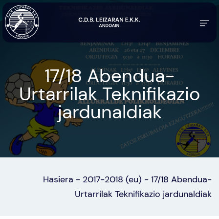
17/18 Abendua-
Urtarrilak Teknifikazio
jardunaldiak
Hasiera
-
2017-2018 (eu)
-
17/18 Abendua-
Urtarrilak Teknifikazio jardunaldiak