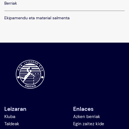
Berriak
Ekipamendu eta material salmenta
Leizaran
Enlaces
Kluba
Azken berriak
Taldeak
Egin zaitez kide