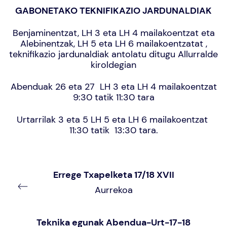
GABONETAKO TEKNIFIKAZIO JARDUNALDIAK
Benjaminentzat, LH 3 eta LH 4 mailakoentzat eta
Alebinentzak, LH 5 eta LH 6 mailakoentzatat ,
teknifikazio jardunaldiak antolatu ditugu Allurralde
kiroldegian
Abenduak 26 eta 27 LH 3 eta LH 4 mailakoentzat
9:30 tatik 11:30 tara
Urtarrilak 3 eta 5 LH 5 eta LH 6 mailakoentzat
11:30 tatik 13:30 tara.
Errege Txapelketa 17/18 XVII
Aurrekoa
Teknika egunak Abendua-Urt-17-18