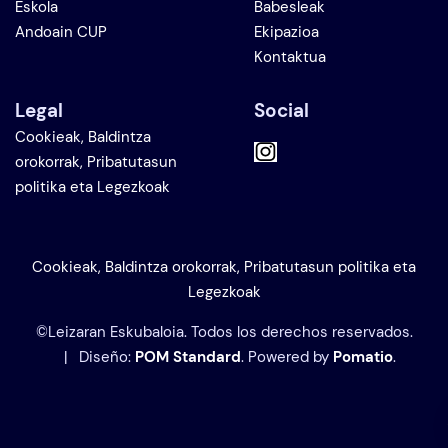
Eskola
Babesleak
Andoain CUP
Ekipazioa
Kontaktua
Legal
Social
Cookieak, Baldintza
orokorrak, Pribatutasun
politika eta Legezkoak
Cookieak, Baldintza orokorrak, Pribatutasun politika eta
Legezkoak
©Leizaran Eskubaloia. Todos los derechos reservados.
| Diseño:
POM Standard
. Powered by
Pomatio
.