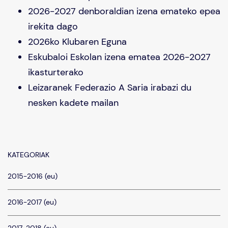
2026-2027 denboraldian izena emateko epea
irekita dago
2026ko Klubaren Eguna
Eskubaloi Eskolan izena ematea 2026-2027
ikasturterako
Leizaranek Federazio A Saria irabazi du
nesken kadete mailan
KATEGORIAK
2015-2016 (eu)
2016-2017 (eu)