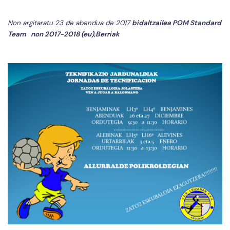
Non argitaratu 23 de abendua de 2017
bidaltzailea
POM Standard
Team
non
2017-2018 (eu)
,
Berriak