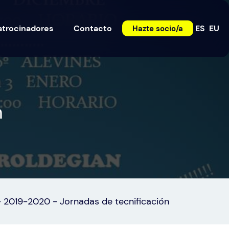
atrocinadores
Contacto
ES
EU
Hazte socio/a
n
-
2019-2020
-
Jornadas de tecnificación