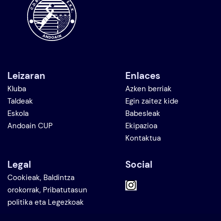
Leizaran
Enlaces
Kluba
Azken berriak
Taldeak
Egin zaitez kide
Eskola
Babesleak
Andoain CUP
Ekipazioa
Kontaktua
Legal
Social
Cookieak, Baldintza
orokorrak, Pribatutasun
politika eta Legezkoak