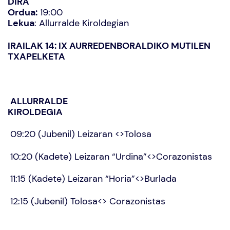
DIRA
Ordua:
19:00
Lekua
: Allurralde Kiroldegian
IRAILAK 14: IX AURREDENBORALDIKO MUTILEN
TXAPELKETA
ALLURRALDE
KIROLDEGIA
09:20 (Jubenil) Leizaran <>Tolosa
10:20 (Kadete) Leizaran “Urdina”<>Corazonistas
11:15 (Kadete) Leizaran “Horia”<>Burlada
12:15 (Jubenil) Tolosa<> Corazonistas