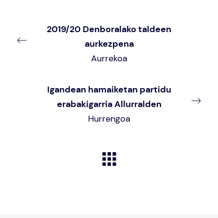
2019/20 Denboralako taldeen
aurkezpena
Aurrekoa
Igandean hamaiketan partidu
erabakigarria Allurralden
Hurrengoa