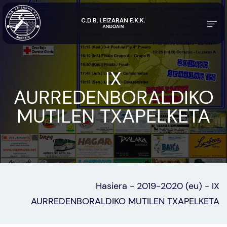
IX
AURREDENBORALDIKO
MUTILEN TXAPELKETA
Hasiera
-
2019-2020 (eu)
-
IX
AURREDENBORALDIKO MUTILEN TXAPELKETA