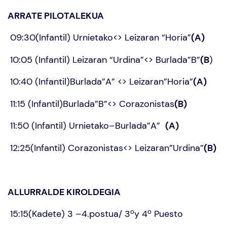
ARRATE PILOTALEKUA
09:30(Infantil) Urnietako<> Leizaran “Horia”
(A)
10:05 (Infantil) Leizaran “Urdina”<> Burlada”B”
(B
)
10:40 (Infantil)Burlada”A” <> Leizaran”Horia”
(A)
11:15 (Infantil)Burlada”B”<> Corazonistas
(B)
11:50 (Infantil) Urnietako–Burlada”A”
(A)
12:25(Infantil) Corazonistas<> Leizaran”Urdina”
(B)
ALLURRALDE KIROLDEGIA
15:15(Kadete) 3 –4.postua/ 3ºy 4º Puesto