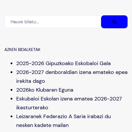
AZKEN BIDALKETAK
2025-2026 Gipuzkoako Eskobaloi Gala
2026-2027 denboraldian izena emateko epea
irekita dago
2026ko Klubaren Eguna
Eskubaloi Eskolan izena ematea 2026-2027
ikasturterako
Leizaranek Federazio A Saria irabazi du
nesken kadete mailan