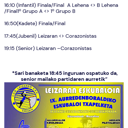
16:10 (Infantil) Finala/Final A Lehena <> B Lehena
/Final1º Grupo A <> 1º Grupo B
16:50(Kadete) Finala/Final
17:45(Jubenil) Leizaran <> Corazonistas
19:15 (Senior) Leizaran –Corazonistas
*Sari banaketa 18:45 inguruan ospatuko da,
senior mailako partidaren aurretik”