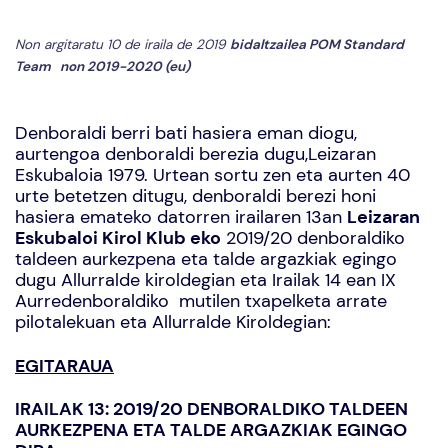
Non argitaratu 10 de iraila de 2019
bidaltzailea
POM Standard
Team
non
2019-2020 (eu)
Denboraldi berri bati hasiera eman diogu,
aurtengoa denboraldi berezia dugu,Leizaran
Eskubaloia 1979. Urtean sortu zen eta aurten 40
urte betetzen ditugu, denboraldi berezi honi
hasiera emateko datorren irailaren 13an
Leizaran
Eskubaloi Kirol Klub eko
2019/20 denboraldiko
taldeen aurkezpena eta talde argazkiak egingo
dugu Allurralde kiroldegian eta Irailak 14 ean IX
Aurredenboraldiko mutilen txapelketa arrate
pilotalekuan eta Allurralde Kiroldegian:
EGITARAUA
IRAILAK 13: 2019/20 DENBORALDIKO TALDEEN
AURKEZPENA ETA TALDE ARGAZKIAK EGINGO