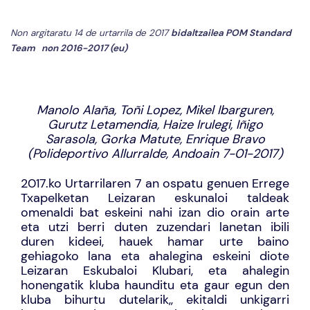
Non argitaratu 14 de urtarrila de 2017
bidaltzailea
POM Standard
Team
non
2016-2017 (eu)
Manolo Alaña, Toñi Lopez, Mikel Ibarguren,
Gurutz Letamendia, Haize Irulegi, Iñigo
Sarasola, Gorka Matute, Enrique Bravo
(Polideportivo Allurralde, Andoain 7-01-2017)
2017.ko Urtarrilaren 7 an ospatu genuen Errege
Txapelketan Leizaran eskunaloi taldeak
omenaldi bat eskeini nahi izan dio orain arte
eta utzi berri duten zuzendari lanetan ibili
duren kideei, hauek hamar urte baino
gehiagoko lana eta ahalegina eskeini diote
Leizaran Eskubaloi Klubari, eta ahalegin
honengatik kluba haunditu eta gaur egun den
kluba bihurtu dutelarik,, ekitaldi unkigarri