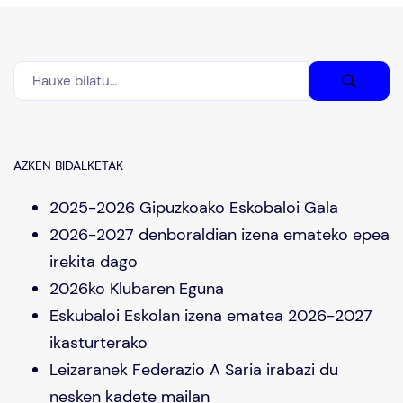
AZKEN BIDALKETAK
2025-2026 Gipuzkoako Eskobaloi Gala
2026-2027 denboraldian izena emateko epea
irekita dago
2026ko Klubaren Eguna
Eskubaloi Eskolan izena ematea 2026-2027
ikasturterako
Leizaranek Federazio A Saria irabazi du
nesken kadete mailan