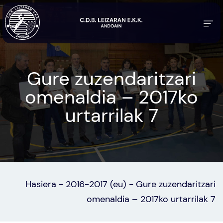
Gure zuzendaritzari
omenaldia – 2017ko
urtarrilak 7
Hasiera
-
2016-2017 (eu)
-
Gure zuzendaritzari
omenaldia – 2017ko urtarrilak 7