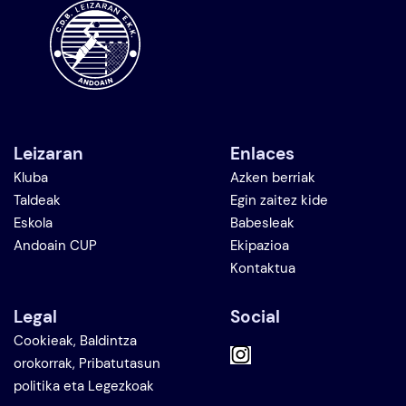
Leizaran
Enlaces
Kluba
Azken berriak
Taldeak
Egin zaitez kide
Eskola
Babesleak
Andoain CUP
Ekipazioa
Kontaktua
Legal
Social
Cookieak, Baldintza
orokorrak, Pribatutasun
politika eta Legezkoak