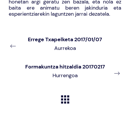
honetan argi geratu zen bazala, eta nola ez
baita ere animatu beren jakinduria eta
esperientziarekin laguntzen jarrai dezatela.
Errege Txapelketa 2017/01/07
Aurrekoa
Formakuntza hitzaldia 20170217
Hurrengoa