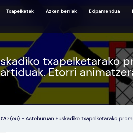
Txapelketak
Azken berriak
Ekipamendua
skadiko txapelketarako p
artiduak. Etorri animatzer
020 (eu)
-
Asteburuan Euskadiko txapelketarako promoz