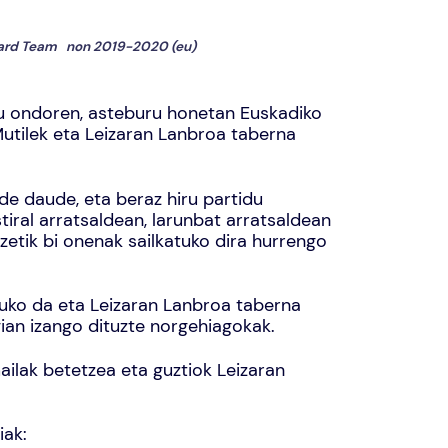
ard Team
non
2019-2020 (eu)
tu ondoren, asteburu honetan Euskadiko
Mutilek eta Leizaran Lanbroa taberna
e daude, eta beraz hiru partidu
tiral arratsaldean, larunbat arratsaldean
zetik bi onenak sailkatuko dira hurrengo
tuko da eta Leizaran Lanbroa taberna
gian izango dituzte norgehiagokak.
ilak betetzea eta guztiok Leizaran
iak: