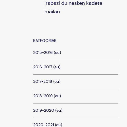
irabazi du nesken kadete
mailan
KATEGORIAK
2015-2016 (eu)
2016-2017 (eu)
2017-2018 (eu)
2018-2019 (eu)
2019-2020 (eu)
2020-2021 (eu)