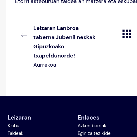
Etorri asteburuan taldea animatzera eta eskubal
Leizaran Lanbroa
taberna Jubenil neskak
Gipuzkoako
txapeldunorde!
Aurrekoa
Leizaran
Enlaces
Kluba
Azken berriak
Taldeak
Egin zaitez kide