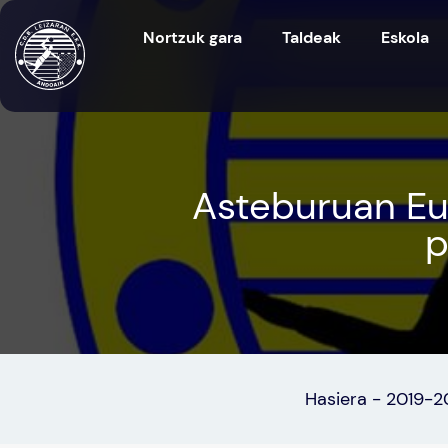
Nortzuk gara
Taldeak
Eskola
Asteburuan Eu
p
Hasiera
-
2019-2