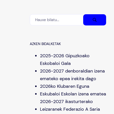
AZKEN BIDALKETAK
2025-2026 Gipuzkoako
Eskobaloi Gala
2026-2027 denboraldian izena
emateko epea irekita dago
2026ko Klubaren Eguna
Eskubaloi Eskolan izena ematea
2026-2027 ikasturterako
Leizaranek Federazio A Saria