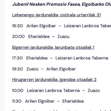
Jubenil Nesken Promozio Fasea, Elgoibarko Ola
Lehenengo jardunaldia, ostirala urtarrilak 31
18:30 Arilan Elgoibar – Leizaran Lanbroa Tabe
20:00 Eharialdea – Zuazu
Bigarren jardunaldia, larunbata otsailak 1
17:30 Eharialdea – Leizaran Lanbroa Taberna
19:30 Zuazu – Arilan Elgoibar
Hirugarren jardunaldia, igandea otsailak 2
10:00 Leizaran Lanbroa Taberna – Zuazo
11:30 Arilan Elgoibar – Eharialdea