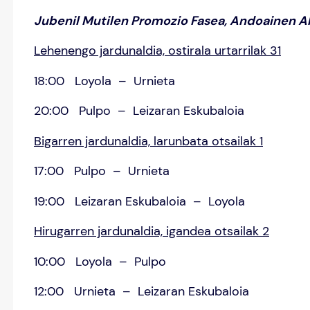
Jubenil Mutilen Promozio Fasea, Andoainen All
Lehenengo jardunaldia, ostirala urtarrilak 31
18:00 Loyola – Urnieta
20:00 Pulpo – Leizaran Eskubaloia
Bigarren jardunaldia, larunbata otsailak 1
17:00 Pulpo – Urnieta
19:00 Leizaran Eskubaloia – Loyola
Hirugarren jardunaldia, igandea otsailak 2
10:00 Loyola – Pulpo
12:00 Urnieta – Leizaran Eskubaloia