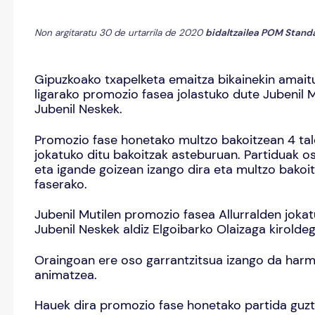
Non argitaratu 30 de urtarrila de 2020
bidaltzailea
POM Stand
Gipuzkoako txapelketa emaitza bikainekin amai
ligarako promozio fasea jolastuko dute Jubenil 
Jubenil Neskek.
Promozio fase honetako multzo bakoitzean 4 tald
jokatuko ditu bakoitzak asteburuan. Partiduak os
eta igande goizean izango dira eta multzo bakoit
faserako.
Jubenil Mutilen promozio fasea Allurralden joka
Jubenil Neskek aldiz Elgoibarko Olaizaga kirolde
Oraingoan ere oso garrantzitsua izango da harma
animatzea.
Hauek dira promozio fase honetako partida guzt