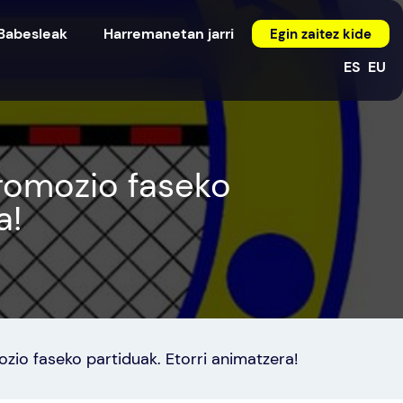
Babesleak
Harremanetan jarri
Egin zaitez kide
ES
EU
romozio faseko
a!
io faseko partiduak. Etorri animatzera!