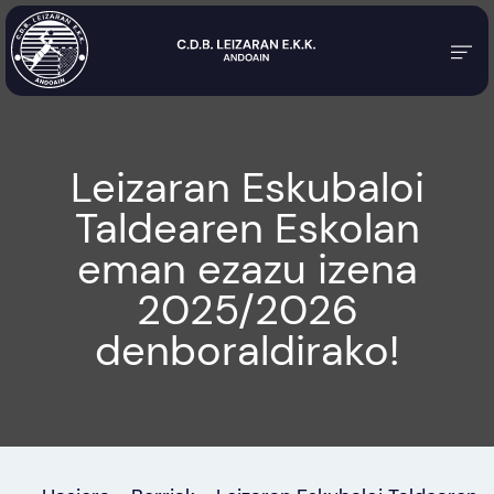
Leizaran Eskubaloi
Taldearen Eskolan
eman ezazu izena
2025/2026
denboraldirako!