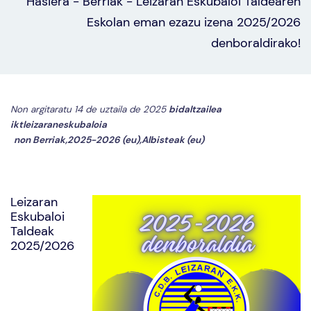
Hasiera
-
Berriak
-
Leizaran Eskubaloi Taldearen
Eskolan eman ezazu izena 2025/2026
denboraldirako!
Non argitaratu 14 de uztaila de 2025
bidaltzailea
iktleizaraneskubaloia
non
Berriak
,
2025-2026 (eu)
,
Albisteak (eu)
Leizaran
Eskubaloi
Taldeak
2025/2026