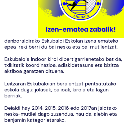
denboraldirako Eskubaloi Eskolan izena emateko
epea ireki berri du bai neska eta bai mutilentzat.
Eskubaloia indoor kirol dibertigarrienetako bat da,
txikitatik koordinazioa, adiskidetasuna eta bizitza
aktiboa garatzen dituena.
Leitzaran Eskubaloian beraientzat pentsatutako
eskola dugu: jolasak, balioak, kirola eta lagun
berriak.
Deialdi hay 2014, 2015, 2016 edo 2017an jaiotako
neska-mutilei dago zuzendua, hau da, alebin eta
benjamin kategorietarako.