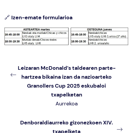
🔗
Izen-emate formularioa
Leizaran McDonald’s taldearen parte-
hartzea bikaina izan da nazioarteko
Granollers Cup 2025 eskubaloi
txapelketan
Aurrekoa
Denboraldiaurreko gizonezkoen XIV.
txapelketa