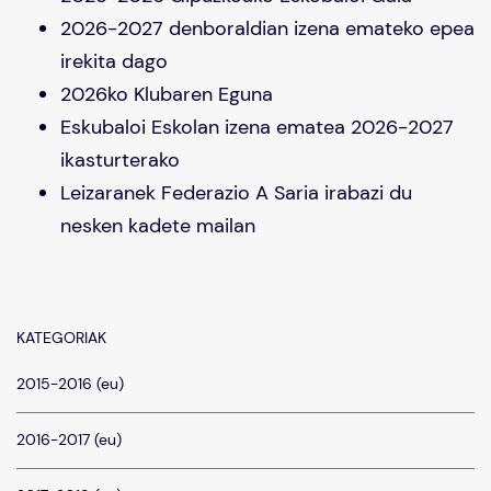
2026-2027 denboraldian izena emateko epea
irekita dago
2026ko Klubaren Eguna
Eskubaloi Eskolan izena ematea 2026-2027
ikasturterako
Leizaranek Federazio A Saria irabazi du
nesken kadete mailan
KATEGORIAK
2015-2016 (eu)
2016-2017 (eu)