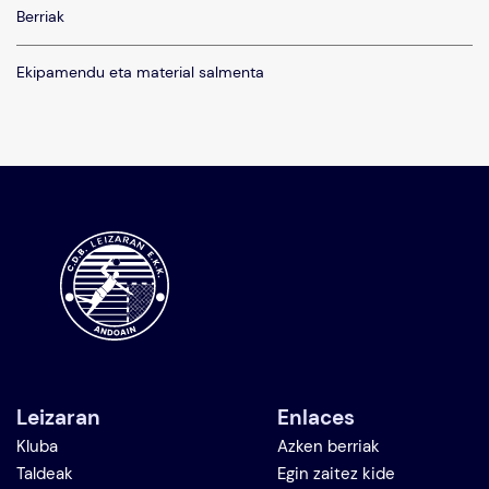
Berriak
Ekipamendu eta material salmenta
Leizaran
Enlaces
Kluba
Azken berriak
Taldeak
Egin zaitez kide