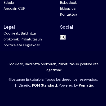
Eskola
Babesleak
Andoain CUP
Ekipazioa
Kontaktua
Legal
Social
Cookieak, Baldintza
orokorrak, Pribatutasun
politika eta Legezkoak
Cookieak, Baldintza orokorrak, Pribatutasun politika eta
Legezkoak
©Leizaran Eskubaloia. Todos los derechos reservados.
| Diseño:
POM Standard
. Powered by
Pomatio
.