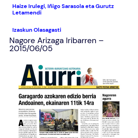
Haize Irulegi, Iñigo Sarasola eta Gurutz
Letamendi
Izaskun Olasagasti
Nagore Arizaga Iribarren –
2015/06/05