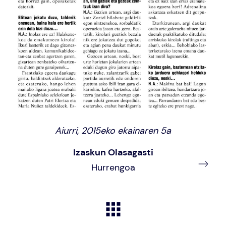
Aiurri, 2015eko ekainaren 5a
Izaskun Olasagasti
Hurrengoa