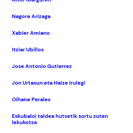
Nagore Arizaga
Xabier Amiano
Itziar Ubillos
Jose Antonio Gutierrez
Jon Urtasun eta Haize Irulegi
Oihane Perales
Eskubaloi taldea hutsetik sortu zuten
lekukotza