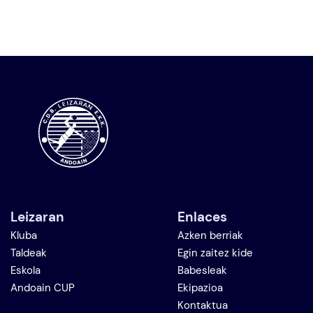
Leizaran
Enlaces
Kluba
Azken berriak
Taldeak
Egin zaitez kide
Eskola
Babesleak
Andoain CUP
Ekipazioa
Kontaktua