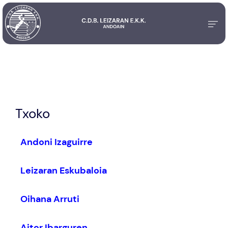
Txoko
Andoni Izaguirre
Leizaran Eskubaloia
Oihana Arruti
Aitor Ibarguren