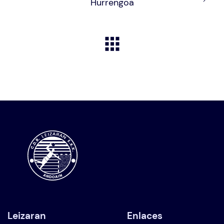
Hurrengoa
Leizaran
Enlaces