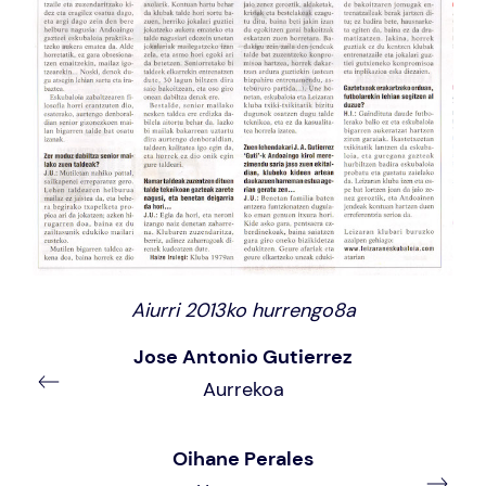
Aiurri 2013ko hurrengo8a
Jose Antonio Gutierrez
Aurrekoa
Oihane Perales