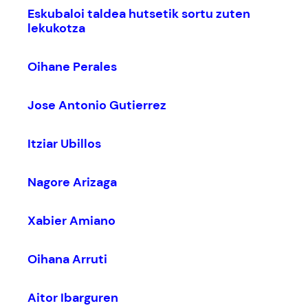
Eskubaloi taldea hutsetik sortu zuten
lekukotza
Oihane Perales
Jose Antonio Gutierrez
Itziar Ubillos
Nagore Arizaga
Xabier Amiano
Oihana Arruti
Aitor Ibarguren