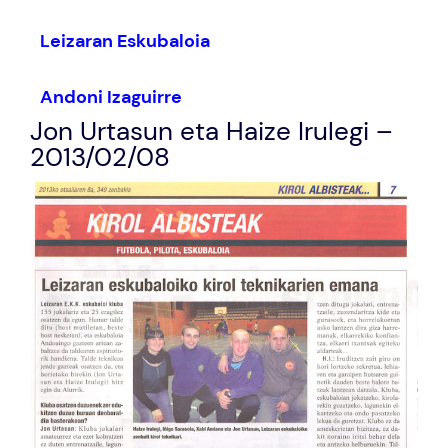
Leizaran Eskubaloia
Andoni Izaguirre
Jon Urtasun eta Haize Irulegi –
2013/02/08