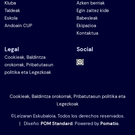
Kluba
Azken berriak
Taldeak
Egin zaitez kide
Eskola
Babesleak
Andoain CUP
Ekipazioa
Kontaktua
Legal
Social
Cookieak, Baldintza
orokorrak, Pribatutasun
politika eta Legezkoak
Cookieak, Baldintza orokorrak, Pribatutasun politika eta
Legezkoak
©Leizaran Eskubaloia. Todos los derechos reservados.
| Diseño:
POM Standard
. Powered by
Pomatio
.