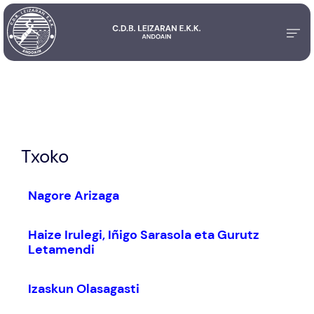
Txoko
Nagore Arizaga
Haize Irulegi, Iñigo Sarasola eta Gurutz
Letamendi
Izaskun Olasagasti