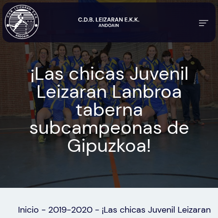
¡Las chicas Juvenil
Leizaran Lanbroa
taberna
subcampeonas de
Gipuzkoa!
Inicio
-
2019-2020
-
¡Las chicas Juvenil Leizaran