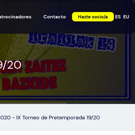
atrocinadores
Contacto
ES
EU
Hazte socio/a
9/20
2020
-
IX Torneo de Pretemporada 19/20