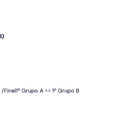
B)
a /Final1º Grupo A <> 1º Grupo B