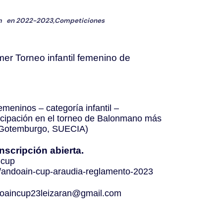
m
en
2022-2023
,
Competiciones
er Torneo infantil femenino de
meninos – categoría infantil –
ticipación en el torneo de Balonmano más
• Gotemburgo, SUECIA)
Inscripción abierta.
-cup
.ly/andoain-cup-araudia-reglamento-2023
oaincup23leizaran@gmail.com