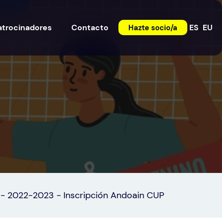
atrocinadores
Contacto
ES
EU
Hazte socio/a
-
2022-2023
-
Inscripción Andoain CUP