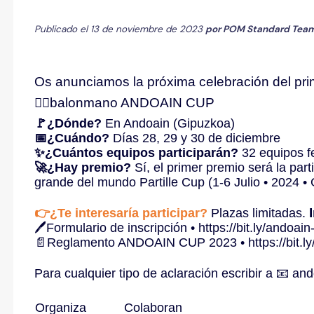
Publicado el 13 de noviembre de 2023
por
POM Standard Tea
Os anunciamos la próxima celebración del prim
🤾‍♀️balonmano ANDOAIN CUP
🚩¿Dónde?
En Andoain (Gipuzkoa)
📅¿Cuándo?
Días 28, 29 y 30 de diciembre
✨¿Cuántos equipos participarán?
32 equipos fe
🚀¿Hay premio?
Sí, el primer premio será la par
grande del mundo
Partille Cup
(1-6 Julio • 2024 
👉¿Te interesaría participar?
Plazas limitadas.
🖊️Formulario de inscripción •
https://bit.ly/andoain
📄Reglamento ANDOAIN CUP 2023 •
https://bit
Para cualquier tipo de aclaración escribir a 📧
and
Organiza
Colaboran