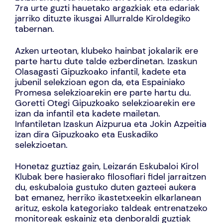
7ra urte guzti hauetako argazkiak eta edariak
jarriko dituzte ikusgai Allurralde Kiroldegiko
tabernan.
Azken urteotan, klubeko hainbat jokalarik ere
parte hartu dute talde ezberdinetan. Izaskun
Olasagasti Gipuzkoako infantil, kadete eta
jubenil selekzioan egon da, eta Espainiako
Promesa selekzioarekin ere parte hartu du.
Goretti Otegi Gipuzkoako selekzioarekin ere
izan da infantil eta kadete mailetan.
Infantiletan Izaskun Aizpurua eta Jokin Azpeitia
izan dira Gipuzkoako eta Euskadiko
selekzioetan.
Honetaz guztiaz gain, Leizarán Eskubaloi Kirol
Klubak bere hasierako filosofiari fidel jarraitzen
du, eskubaloia gustuko duten gazteei aukera
bat emanez, herriko ikastetxeekin elkarlanean
arituz, eskola kategoriako taldeak entrenatzeko
monitoreak eskainiz eta denboraldi guztiak