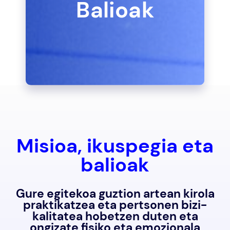
Balioak
Misioa, ikuspegia eta
balioak
Gure egitekoa guztion artean kirola
praktikatzea eta pertsonen bizi-
kalitatea hobetzen duten eta
ongizate fisiko eta emozionala