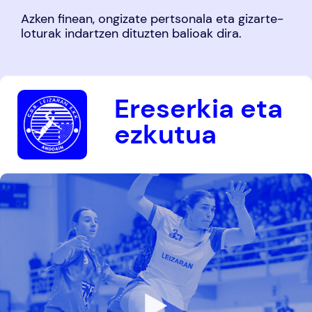
Azken finean, ongizate pertsonala eta gizarte-
loturak indartzen dituzten balioak dira.
Ereserkia eta
ezkutua