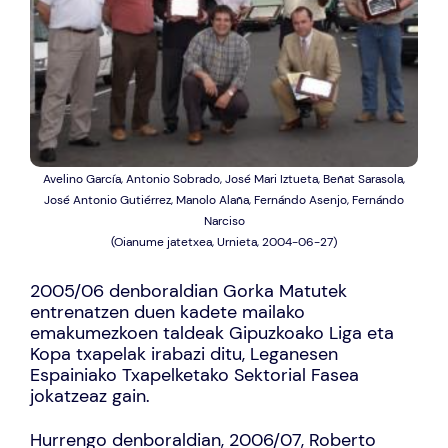
Avelino García, Antonio Sobrado, José Mari Iztueta, Beñat Sarasola,
José Antonio Gutiérrez, Manolo Alaña, Fernándo Asenjo, Fernándo
Narciso
(Oianume jatetxea, Urnieta, 2004-06-27)
2005/06 denboraldian Gorka Matutek
entrenatzen duen kadete mailako
emakumezkoen taldeak Gipuzkoako Liga eta
Kopa txapelak irabazi ditu, Leganesen
Espainiako Txapelketako Sektorial Fasea
jokatzeaz gain.
Hurrengo denboraldian, 2006/07, Roberto