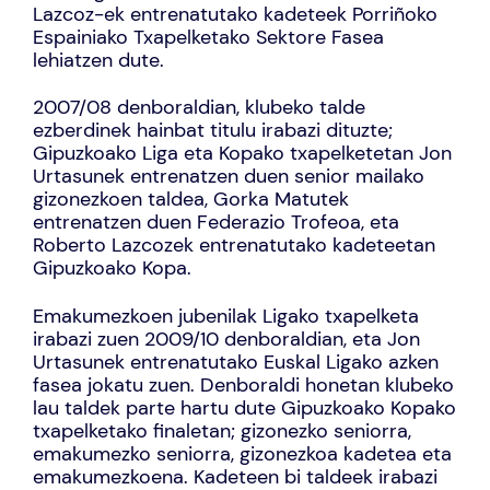
Lazcoz-ek entrenatutako kadeteek Porriñoko
Espainiako Txapelketako Sektore Fasea
lehiatzen dute.
2007/08 denboraldian, klubeko talde
ezberdinek hainbat titulu irabazi dituzte;
Gipuzkoako Liga eta Kopako txapelketetan Jon
Urtasunek entrenatzen duen senior mailako
gizonezkoen taldea, Gorka Matutek
entrenatzen duen Federazio Trofeoa, eta
Roberto Lazcozek entrenatutako kadeteetan
Gipuzkoako Kopa.
Emakumezkoen jubenilak Ligako txapelketa
irabazi zuen 2009/10 denboraldian, eta Jon
Urtasunek entrenatutako Euskal Ligako azken
fasea jokatu zuen. Denboraldi honetan klubeko
lau taldek parte hartu dute Gipuzkoako Kopako
txapelketako finaletan; gizonezko seniorra,
emakumezko seniorra, gizonezkoa kadetea eta
emakumezkoena. Kadeteen bi taldeek irabazi