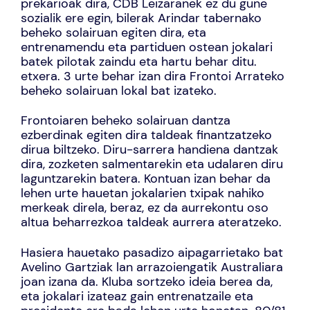
prekarioak dira, CDB Leizaranek ez du gune
sozialik ere egin, bilerak Arindar tabernako
beheko solairuan egiten dira, eta
entrenamendu eta partiduen ostean jokalari
batek pilotak zaindu eta hartu behar ditu.
etxera. 3 urte behar izan dira Frontoi Arrateko
beheko solairuan lokal bat izateko.
Frontoiaren beheko solairuan dantza
ezberdinak egiten dira taldeak finantzatzeko
dirua biltzeko. Diru-sarrera handiena dantzak
dira, zozketen salmentarekin eta udalaren diru
laguntzarekin batera. Kontuan izan behar da
lehen urte hauetan jokalarien txipak nahiko
merkeak direla, beraz, ez da aurrekontu oso
altua beharrezkoa taldeak aurrera ateratzeko.
Hasiera hauetako pasadizo aipagarrietako bat
Avelino Gartziak lan arrazoiengatik Australiara
joan izana da. Kluba sortzeko ideia berea da,
eta jokalari izateaz gain entrenatzaile eta