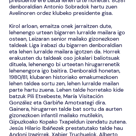
presidente ere bada lehen urte honetan. 80/81
denboraldian Antonio Sobradok hartu zuen
Avelinoren ordez klubeko presidente gisa.
Kirol arloan, emaitza onek jarraitzen dute,
lehenengo urtean bigarren lurralde mailara igo
ostean, Leizaran senior mailako gizonezkoen
taldeak Liga irabazi du bigarren denboraldian
eta lehen lurralde mailara igotzen da. Horrek
erakusten du taldeak oso jokalari baliotsuak
dituela, lehenengo bi urteetan hirugarrenetik
lehenengora igo baitira. Denboraldi honetan,
1980/81, klubaren historiako emakumezkoen
lehen taldea sortu zen, lehen lurralde mailan
parte hartu zuena. Lehen talde horretako kide
batzuk Pili Etxebeste, María Visitación
González eta Garbiñe Amotxategi dira.
Gainera, hirugarren talde bat sortu da aurten
gizonezkoen infantil mailako mutilekin,
Gipuzkoako Kopako Txapeldun izendatu zutena.
Jesús Hilario Ibáñezek prestatutako talde hau
Andoni Izagirrek, Xabier Truchuelok, Alberto