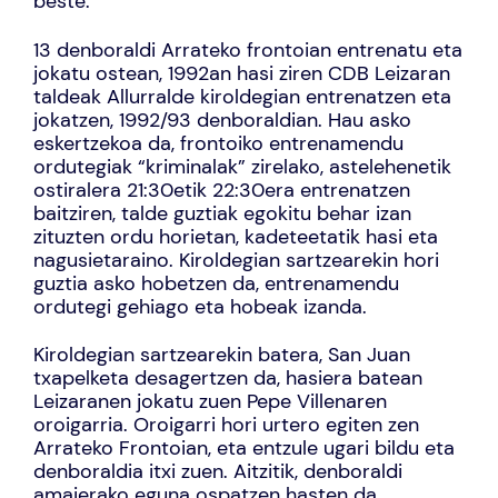
beste.
13 denboraldi Arrateko frontoian entrenatu eta
jokatu ostean, 1992an hasi ziren CDB Leizaran
taldeak Allurralde kiroldegian entrenatzen eta
jokatzen, 1992/93 denboraldian. Hau asko
eskertzekoa da, frontoiko entrenamendu
ordutegiak “kriminalak” zirelako, astelehenetik
ostiralera 21:30etik 22:30era entrenatzen
baitziren, talde guztiak egokitu behar izan
zituzten ordu horietan, kadeteetatik hasi eta
nagusietaraino. Kiroldegian sartzearekin hori
guztia asko hobetzen da, entrenamendu
ordutegi gehiago eta hobeak izanda.
Kiroldegian sartzearekin batera, San Juan
txapelketa desagertzen da, hasiera batean
Leizaranen jokatu zuen Pepe Villenaren
oroigarria. Oroigarri hori urtero egiten zen
Arrateko Frontoian, eta entzule ugari bildu eta
denboraldia itxi zuen. Aitzitik, denboraldi
amaierako eguna ospatzen hasten da,