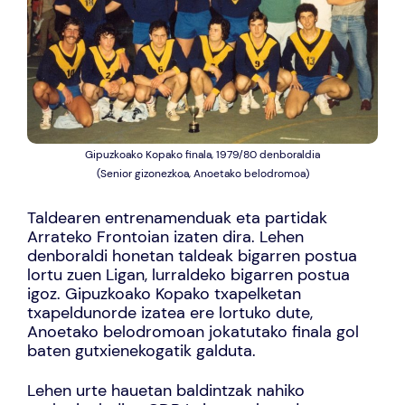
Gipuzkoako Kopako finala, 1979/80 denboraldia
(Senior gizonezkoa, Anoetako belodromoa)
Taldearen entrenamenduak eta partidak
Arrateko Frontoian izaten dira. Lehen
denboraldi honetan taldeak bigarren postua
lortu zuen Ligan, lurraldeko bigarren postua
igoz. Gipuzkoako Kopako txapelketan
txapeldunorde izatea ere lortuko dute,
Anoetako belodromoan jokatutako finala gol
baten gutxienekogatik galduta.
Lehen urte hauetan baldintzak nahiko