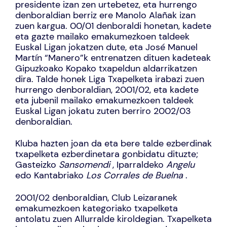
presidente izan zen urtebetez, eta hurrengo
denboraldian berriz ere Manolo Alañak izan
zuen kargua. 00/01 denboraldi honetan, kadete
eta gazte mailako emakumezkoen taldeek
Euskal Ligan jokatzen dute, eta José Manuel
Martín “Manero”k entrenatzen dituen kadeteak
Gipuzkoako Kopako txapeldun aldarrikatzen
dira. Talde honek Liga Txapelketa irabazi zuen
hurrengo denboraldian, 2001/02, eta kadete
eta jubenil mailako emakumezkoen taldeek
Euskal Ligan jokatu zuten berriro 2002/03
denboraldian.
Kluba hazten joan da eta bere talde ezberdinak
txapelketa ezberdinetara gonbidatu dituzte;
Gasteizko
Sansomendi
, Iparraldeko
Angelu
edo Kantabriako
Los Corrales de Buelna
.
2001/02 denboraldian, Club Leizaranek
emakumezkoen kategoriako txapelketa
antolatu zuen Allurralde kiroldegian. Txapelketa