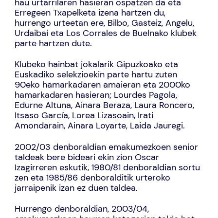
hau urtarrilaren hasieran ospatzen da eta
Erregeen Txapelketa izena hartzen du,
hurrengo urteetan ere, Bilbo, Gasteiz, Angelu,
Urdaibai eta Los Corrales de Buelnako klubek
parte hartzen dute.
Klubeko hainbat jokalarik Gipuzkoako eta
Euskadiko selekzioekin parte hartu zuten
90eko hamarkadaren amaieran eta 2000ko
hamarkadaren hasieran; Lourdes Pagola,
Edurne Altuna, Ainara Beraza, Laura Roncero,
Itsaso García, Lorea Lizasoain, Irati
Amondarain, Ainara Loyarte, Laida Jauregi.
2002/03 denboraldian emakumezkoen senior
taldeak bere bideari ekin zion Oscar
Izagirreren eskutik, 1980/81 denboraldian sortu
zen eta 1985/86 denboralditik urteroko
jarraipenik izan ez duen taldea.
Hurrengo denboraldian, 2003/04,