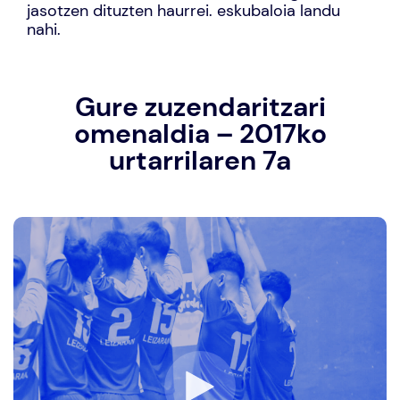
jasotzen dituzten haurrei. eskubaloia landu
nahi.
Gure zuzendaritzari
omenaldia – 2017ko
urtarrilaren 7a