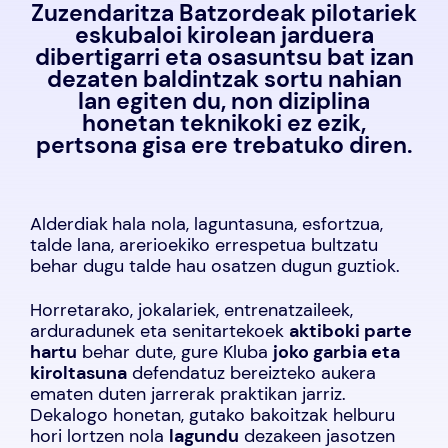
Zuzendaritza Batzordeak pilotariek
eskubaloi kirolean jarduera
dibertigarri eta osasuntsu bat izan
dezaten baldintzak sortu nahian
lan egiten du, non diziplina
honetan teknikoki ez ezik,
pertsona gisa ere trebatuko diren.
Alderdiak
hala nola, laguntasuna, esfortzua,
talde lana, arerioekiko errespetua bultzatu
behar dugu talde hau osatzen dugun guztiok.
Horretarako, jokalariek, entrenatzaileek,
arduradunek eta senitartekoek
aktiboki parte
hartu
behar dute, gure Kluba
joko garbia eta
kiroltasuna
defendatuz bereizteko aukera
ematen duten jarrerak praktikan jarriz.
Dekalogo honetan, gutako bakoitzak helburu
hori lortzen nola
lagundu
dezakeen jasotzen