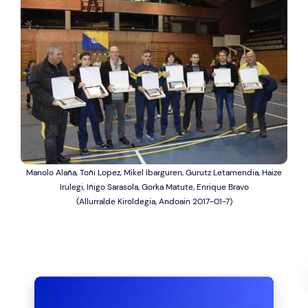
Manolo Alaña, Toñi Lopez, Mikel Ibarguren, Gurutz Letamendia, Haize
Irulegi, Iñigo Sarasola, Gorka Matute, Enrique Bravo
(Allurralde Kiroldegia, Andoain 2017-01-7)