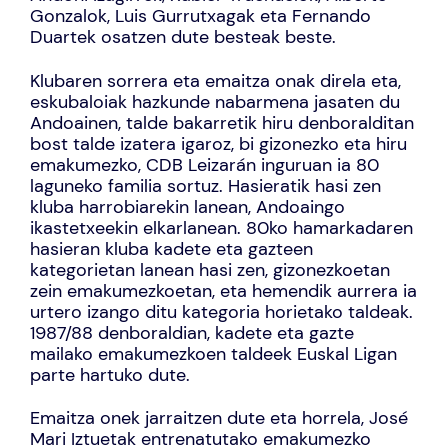
Gonzalok, Luis Gurrutxagak eta Fernando
Duartek osatzen dute besteak beste.
Klubaren sorrera eta emaitza onak direla eta,
eskubaloiak hazkunde nabarmena jasaten du
Andoainen, talde bakarretik hiru denboralditan
bost talde izatera igaroz, bi gizonezko eta hiru
emakumezko, CDB Leizarán inguruan ia 80
laguneko familia sortuz. Hasieratik hasi zen
kluba harrobiarekin lanean, Andoaingo
ikastetxeekin elkarlanean. 80ko hamarkadaren
hasieran kluba kadete eta gazteen
kategorietan lanean hasi zen, gizonezkoetan
zein emakumezkoetan, eta hemendik aurrera ia
urtero izango ditu kategoria horietako taldeak.
1987/88 denboraldian, kadete eta gazte
mailako emakumezkoen taldeek Euskal Ligan
parte hartuko dute.
Emaitza onek jarraitzen dute eta horrela, José
Mari Iztuetak entrenatutako emakumezko