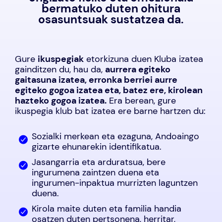
bermatuko duten ohitura
osasuntsuak sustatzea da.
Gure
ikuspegiak
etorkizuna duen Kluba izatea
gainditzen du, hau da,
aurrera egiteko
gaitasuna izatea, erronka berriei aurre
egiteko gogoa izatea eta, batez ere, kirolean
hazteko gogoa izatea.
Era berean, gure
ikuspegia klub bat izatea ere barne hartzen du:
Sozialki merkean eta ezaguna, Andoaingo
gizarte ehunarekin identifikatua.
Jasangarria eta arduratsua, bere
ingurumena zaintzen duena eta
ingurumen-inpaktua murrizten laguntzen
duena.
Kirola maite duten eta familia handia
osatzen duten pertsonena, herritar,