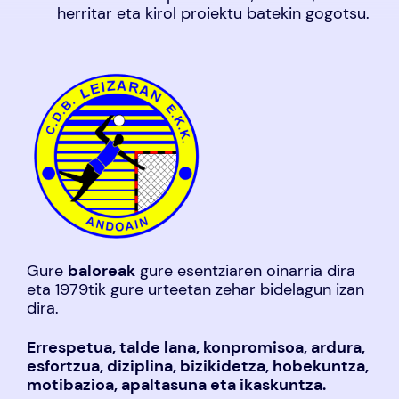
herritar eta kirol proiektu batekin gogotsu.
Gure
baloreak
gure esentziaren oinarria dira
eta 1979tik gure urteetan zehar bidelagun izan
dira.
Errespetua, talde lana, konpromisoa, ardura,
esfortzua, diziplina, bizikidetza, hobekuntza,
motibazioa, apaltasuna eta ikaskuntza.