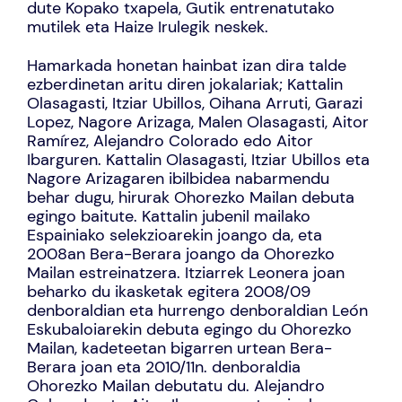
dute Kopako txapela, Gutik entrenatutako
mutilek eta Haize Irulegik neskek.
Hamarkada honetan hainbat izan dira talde
ezberdinetan aritu diren jokalariak; Kattalin
Olasagasti, Itziar Ubillos, Oihana Arruti, Garazi
Lopez, Nagore Arizaga, Malen Olasagasti, Aitor
Ramírez, Alejandro Colorado edo Aitor
Ibarguren. Kattalin Olasagasti, Itziar Ubillos eta
Nagore Arizagaren ibilbidea nabarmendu
behar dugu, hirurak Ohorezko Mailan debuta
egingo baitute. Kattalin jubenil mailako
Espainiako selekzioarekin joango da, eta
2008an Bera-Berara joango da Ohorezko
Mailan estreinatzera. Itziarrek Leonera joan
beharko du ikasketak egitera 2008/09
denboraldian eta hurrengo denboraldian León
Eskubaloiarekin debuta egingo du Ohorezko
Mailan, kadeteetan bigarren urtean Bera-
Berara joan eta 2010/11n. denboraldia
Ohorezko Mailan debutatu du. Alejandro