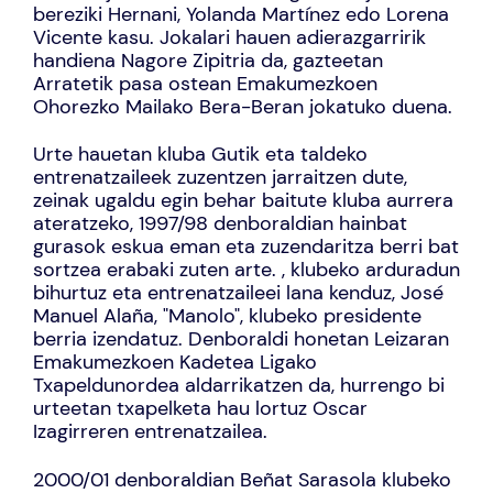
bereziki Hernani, Yolanda Martínez edo Lorena
Vicente kasu. Jokalari hauen adierazgarririk
handiena Nagore Zipitria da, gazteetan
Arratetik pasa ostean Emakumezkoen
Ohorezko Mailako Bera-Beran jokatuko duena.
Urte hauetan kluba Gutik eta taldeko
entrenatzaileek zuzentzen jarraitzen dute,
zeinak ugaldu egin behar baitute kluba aurrera
ateratzeko, 1997/98 denboraldian hainbat
gurasok eskua eman eta zuzendaritza berri bat
sortzea erabaki zuten arte. , klubeko arduradun
bihurtuz eta entrenatzaileei lana kenduz, José
Manuel Alaña, "Manolo", klubeko presidente
berria izendatuz. Denboraldi honetan Leizaran
Emakumezkoen Kadetea Ligako
Txapeldunordea aldarrikatzen da, hurrengo bi
urteetan txapelketa hau lortuz Oscar
Izagirreren entrenatzailea.
2000/01 denboraldian Beñat Sarasola klubeko