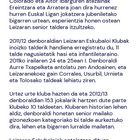
Colorado eta Aitor Ibarguren atezainak
Ereintzara eta Arratera joan dira hurrenez
hurren Euskal Ligan jokatzera jubeniletako
bigarren urtean, esperientzia honen ostean
Leizaran senior taldera itzultzeko.
2011/12 denboraldian Leizaran Eskubaloi Klubak
inoizko talderik handiena erregistratu du, 11
talde nagusietatik hasi eta infantiletaraino.
2011ko irailaren 24 eta 25ean I. Denboraldi
Aurre Txapelketa antolatu zen Andoainen, eta
Leizaranekoez gain Corrales, Usurbil, Urnieta
eta Tolosako taldeak lehiatu ziren.
Urtez urte kluba hazten da eta 2012/13
denboraldian 153 jokalarik hartzen dute parte
klubeko 10 taldeetan. Klubaren historian lehen
aldiz, denboraldi honetan senior mailako
gizonezkoen kategoriako bi talde aurkeztuko
dira, lehen eta bigarren lurralde mailetan.