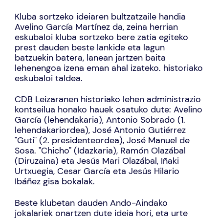
Kluba sortzeko ideiaren bultzatzaile handia
Avelino García Martínez da, zeina herrian
eskubaloi kluba sortzeko bere zatia egiteko
prest dauden beste lankide eta lagun
batzuekin batera, lanean jartzen baita
lehenengoa izena eman ahal izateko. historiako
eskubaloi taldea.
CDB Leizaranen historiako lehen administrazio
kontseilua honako hauek osatuko dute: Avelino
García (lehendakaria), Antonio Sobrado (1.
lehendakariordea), José Antonio Gutiérrez
"Guti" (2. presidenteordea), José Manuel de
Sosa. "Chicho" (Idazkaria), Ramón Olazábal
(Diruzaina) eta Jesús Mari Olazábal, Iñaki
Urtxuegia, Cesar García eta Jesús Hilario
Ibáñez gisa bokalak.
Beste klubetan dauden Ando-Aindako
jokalariek onartzen dute ideia hori, eta urte