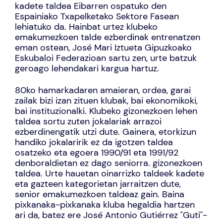
kadete taldea Eibarren ospatuko den
Espainiako Txapelketako Sektore Fasean
lehiatuko da. Hainbat urtez klubeko
emakumezkoen talde ezberdinak entrenatzen
eman ostean, José Mari Iztueta Gipuzkoako
Eskubaloi Federazioan sartu zen, urte batzuk
geroago lehendakari kargua hartuz.
80ko hamarkadaren amaieran, ordea, garai
zailak bizi izan zituen klubak, bai ekonomikoki,
bai instituzionalki. Klubeko gizonezkoen lehen
taldea sortu zuten jokalariak arrazoi
ezberdinengatik utzi dute. Gainera, etorkizun
handiko jokalaririk ez da igotzen taldea
osatzeko eta egoera 1990/91 eta 1991/92
denboraldietan ez dago seniorra. gizonezkoen
taldea. Urte hauetan oinarrizko taldeek kadete
eta gazteen kategorietan jarraitzen dute,
senior emakumezkoen taldeaz gain. Baina
pixkanaka-pixkanaka kluba hegaldia hartzen
ari da, batez ere José Antonio Gutiérrez "Guti"-