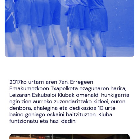
2017ko urtarrilaren 7an, Erregeen
Emakumezkoen Txapelketa ezagunaren harira,
Leizaran Eskubaloi Klubak omenaldi hunkigarria
egin zien aurreko zuzendaritzako kideei, euren
denbora, ahalegina eta dedikazioa 10 urte
baino gehiago eskaini baitzituzten. Kluba
funtzionatu eta hazi dadin.