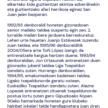
elkarteko kide guztientzat ekintza ezberdinekin
eta guztientzako afari herrikoia eginez San
Juan jaien bezperan.
1992/93 denboraldi honetan gizonezkoen
senior mailako taldea suspertu egin zen, 2.
lurralde mailan bere jarduera berreskuratuz.
Lehen urte hauetan Juanjo Estévezek zuzendu
zuen taldea, eta 1995/96 denboralditik
2004/05era arte Toñi López izango da
entrenatzaile kargua hartzen duena. 1993/94
denboraldian, Jon Urtasunek entrenatzen duen
gizonezko jubenil taldea Liga Txapeldun
izendatu zuten. Hurrengo denboraldian,
1994/95, emakumezkoen kadeteen taldea,
Ligako txapeldunorde geratu ostean,
Euskadiko Txapeldun izendatu zuten. Alazne
Lopezek entrenatzen zituenek txapeldunorde
postua lortu zuten gero Gipuzkoako Kopan.
90eko hamarkada honetan gure klubeko
hainbat jokalari talde handiagoetara joan ziren,