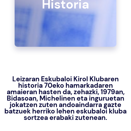
Historia
Leizaran Eskubaloi Kirol Klubaren
historia 70eko hamarkadaren
amaieran hasten da, zehazki, 1979an,
Bidasoan, Michelinen eta inguruetan
jokatzen zuten andoaindarra gazte
batzuek herriko lehen eskubaloi kluba
sortzea erabaki zutenean.