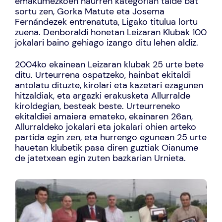
emakumezkoen haurren kategorian talde bat
sortu zen, Gorka Matute eta Josema
Fernándezek entrenatuta, Ligako titulua lortu
zuena. Denboraldi honetan Leizaran Klubak 100
jokalari baino gehiago izango ditu lehen aldiz.
2004ko ekainean Leizaran klubak 25 urte bete
ditu. Urteurrena ospatzeko, hainbat ekitaldi
antolatu dituzte, kirolari eta kazetari ezagunen
hitzaldiak, eta argazki erakusketa Allurralde
kiroldegian, besteak beste. Urteurreneko
ekitaldiei amaiera emateko, ekainaren 26an,
Allurraldeko jokalari eta jokalari ohien arteko
partida egin zen, eta hurrengo egunean 25 urte
hauetan klubetik pasa diren guztiak Oianume
de jatetxean egin zuten bazkarian Urnieta.