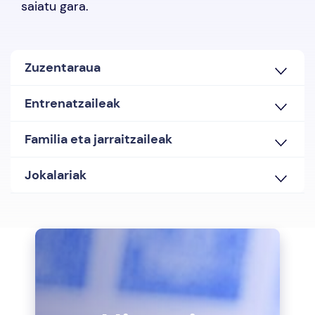
saiatu gara.
Zuzentaraua
Entrenatzaileak
Familia eta jarraitzaileak
Jokalariak