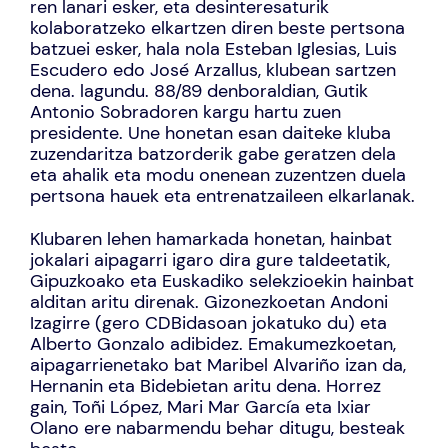
ren lanari esker, eta desinteresaturik
kolaboratzeko elkartzen diren beste pertsona
batzuei esker, hala nola Esteban Iglesias, Luis
Escudero edo José Arzallus, klubean sartzen
dena. lagundu. 88/89 denboraldian, Gutik
Antonio Sobradoren kargu hartu zuen
presidente. Une honetan esan daiteke kluba
zuzendaritza batzorderik gabe geratzen dela
eta ahalik eta modu onenean zuzentzen duela
pertsona hauek eta entrenatzaileen elkarlanak.
Klubaren lehen hamarkada honetan, hainbat
jokalari aipagarri igaro dira gure taldeetatik,
Gipuzkoako eta Euskadiko selekzioekin hainbat
alditan aritu direnak. Gizonezkoetan Andoni
Izagirre (gero CDBidasoan jokatuko du) eta
Alberto Gonzalo adibidez. Emakumezkoetan,
aipagarrienetako bat Maribel Alvariño izan da,
Hernanin eta Bidebietan aritu dena. Horrez
gain, Toñi López, Mari Mar García eta Ixiar
Olano ere nabarmendu behar ditugu, besteak