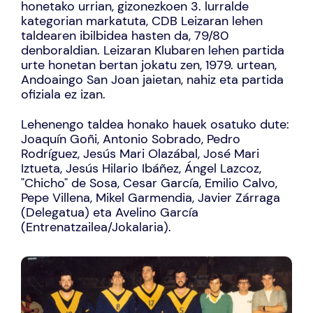
honetako urrian, gizonezkoen 3. lurralde
kategorian markatuta, CDB Leizaran lehen
taldearen ibilbidea hasten da, 79/80
denboraldian. Leizaran Klubaren lehen partida
urte honetan bertan jokatu zen, 1979. urtean,
Andoaingo San Joan jaietan, nahiz eta partida
ofiziala ez izan.
Lehenengo taldea honako hauek osatuko dute:
Joaquín Goñi, Antonio Sobrado, Pedro
Rodríguez, Jesús Mari Olazábal, José Mari
Iztueta, Jesús Hilario Ibáñez, Ángel Lazcoz,
"Chicho" de Sosa, Cesar García, Emilio Calvo,
Pepe Villena, Mikel Garmendia, Javier Zárraga
(Delegatua) eta Avelino García
(Entrenatzailea/Jokalaria).