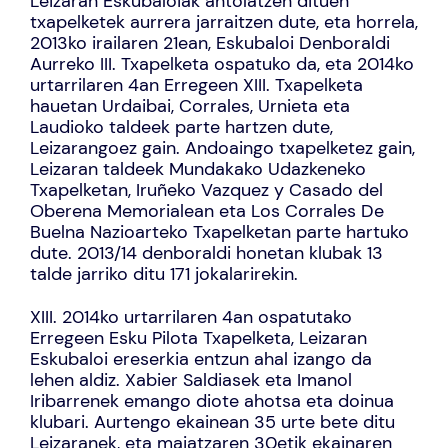
Leizaran Eskubaloiak antolatzen dituen
txapelketek aurrera jarraitzen dute, eta horrela,
2013ko irailaren 21ean, Eskubaloi Denboraldi
Aurreko III. Txapelketa ospatuko da, eta 2014ko
urtarrilaren 4an Erregeen XIII. Txapelketa
hauetan Urdaibai, Corrales, Urnieta eta
Laudioko taldeek parte hartzen dute,
Leizarangoez gain. Andoaingo txapelketez gain,
Leizaran taldeek Mundakako Udazkeneko
Txapelketan, Iruñeko Vazquez y Casado del
Oberena Memorialean eta Los Corrales De
Buelna Nazioarteko Txapelketan parte hartuko
dute. 2013/14 denboraldi honetan klubak 13
talde jarriko ditu 171 jokalarirekin.
XIII. 2014ko urtarrilaren 4an ospatutako
Erregeen Esku Pilota Txapelketa, Leizaran
Eskubaloi ereserkia entzun ahal izango da
lehen aldiz. Xabier Saldiasek eta Imanol
Iribarrenek emango diote ahotsa eta doinua
klubari. Aurtengo ekainean 35 urte bete ditu
Leizaranek, eta maiatzaren 30etik ekainaren